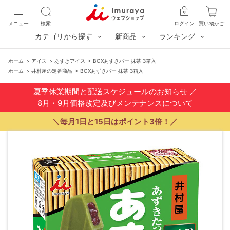
メニュー
検索
ログイン
買い物かご
カテゴリから探す
新商品
ランキング
ホーム
>
アイス
>
あずきアイス
>
BOXあずきバー 抹茶 3箱入
ホーム
>
井村屋の定番商品
>
BOXあずきバー 抹茶 3箱入
夏季休業期間と配送スケジュールのお知らせ
／
8月・9月価格改定及びメンテナンスについて
＼毎月1日と15日はポイント3倍！／