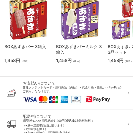
BOXあずきバー 3箱入
BOXあずきバーミルク 3
BOXあずき
箱入
3品セット
1,458円
1,458円
1,458円
（税込）
（税込）
（税込）
お支払いについて
各種クレジットカード・銀行振込（先払）・代金引換・後払い・PayPayが
ご利用いただけます。
配送料について
1配送先につき商品代金5,400円(税込)以上送料無料！
（※単一温度帯商品に限ります）
（※沖縄県を除く)
（※Anna Miller's、福和蔵は対象外）