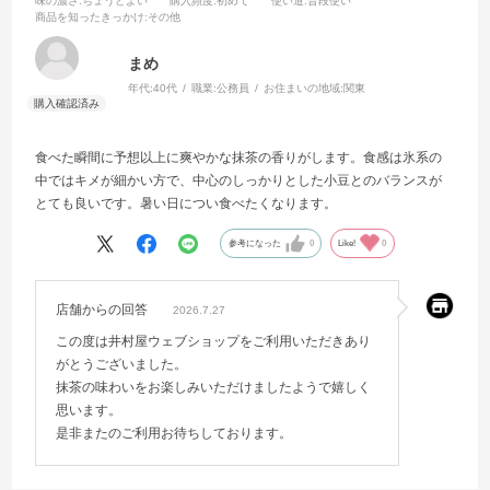
味の濃さ
:ちょうどよい
購入頻度
:初めて
使い道
:普段使い
商品を知ったきっかけ
:その他
まめ
年代:
40代
職業:
公務員
お住まいの地域:
関東
食べた瞬間に予想以上に爽やかな抹茶の香りがします。食感は氷系の
中ではキメが細かい方で、中心のしっかりとした小豆とのバランスが
とても良いです。暑い日につい食べたくなります。
参考になった
0
Like!
0
店舗からの回答
2026.7.27
この度は井村屋ウェブショップをご利用いただきあり
がとうございました。
抹茶の味わいをお楽しみいただけましたようで嬉しく
思います。
是非またのご利用お待ちしております。