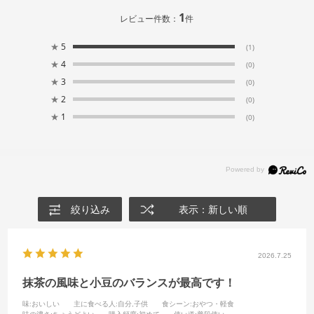
1
レビュー件数：
件
★
5
(1)
★
4
(0)
★
3
(0)
★
2
(0)
★
1
(0)
絞り込み
表示：新しい順
2026.7.25
抹茶の風味と小豆のバランスが最高です！
味
:おいしい
主に食べる人
:自分,子供
食シーン
:おやつ・軽食