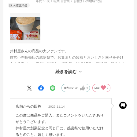
年代:
50代
職業:
自営業
お住まいの地域:
北陸
井村屋さんの商品の大ファンです。
自営小売販売店の感謝祭で、お集まりの皆様とおいしさと幸せを分け
合う予定です。店舗改装記念の感謝祭。11月15日に第10回の記念会を
迎えます。また当日は井村屋様の創業記念日であることを知り、光栄
続きを読む
な気持ちでおります。引き続きよろしくお願いいたします。
参考になった
0
Like!
0
店舗からの回答
2025.11.14
この度は商品をご購入、またコメントをいただきあり
がとうございます。
井村屋の創業記念と同じ日に、感謝祭で使用いただけ
るとのこと、嬉しく思います。