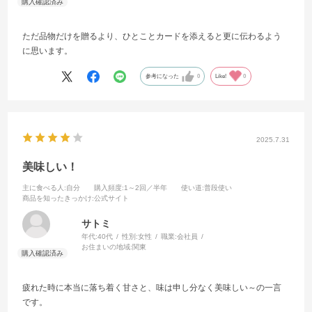
ただ品物だけを贈るより、ひとことカードを添えると更に伝わるよう
に思います。
参考になった
0
Like!
0
2025.7.31
美味しい！
主に食べる人
:自分
購入頻度
:1～2回／半年
使い道
:普段使い
商品を知ったきっかけ
:公式サイト
サトミ
年代:
40代
性別:
女性
職業:
会社員
お住まいの地域:
関東
疲れた時に本当に落ち着く甘さと、味は申し分なく美味しい～の一言
です。