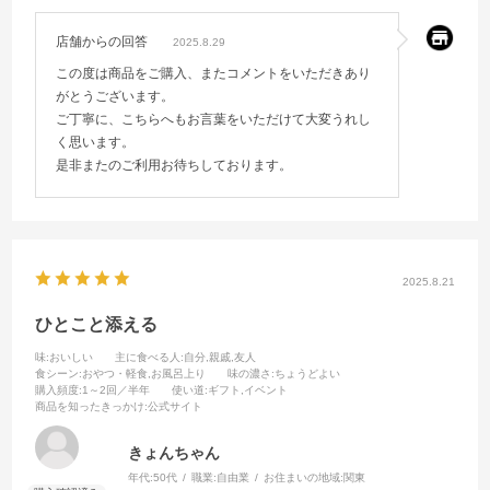
店舗からの回答
2025.8.29
この度は商品をご購入、またコメントをいただきあり
がとうございます。
ご丁寧に、こちらへもお言葉をいただけて大変うれし
く思います。
是非またのご利用お待ちしております。
2025.8.21
ひとこと添える
味
:おいしい
主に食べる人
:自分,親戚,友人
食シーン
:おやつ・軽食,お風呂上り
味の濃さ
:ちょうどよい
購入頻度
:1～2回／半年
使い道
:ギフト,イベント
商品を知ったきっかけ
:公式サイト
きょんちゃん
年代:
50代
職業:
自由業
お住まいの地域:
関東