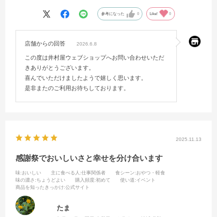
参考になった
0
Like!
0
店舗からの回答
2026.6.8
この度は井村屋ウェブショップへお問い合わせいただ
きありがとうございます。
喜んでいただけましたようで嬉しく思います。
是非またのご利用お待ちしております。
2025.11.13
感謝祭でおいしいさと幸せを分け合います
味
:おいしい
主に食べる人
:仕事関係者
食シーン
:おやつ・軽食
味の濃さ
:ちょうどよい
購入頻度
:初めて
使い道
:イベント
商品を知ったきっかけ
:公式サイト
たま