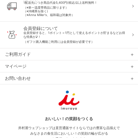
1配送先につき商品代金5,400円(税込)以上送料無料！
（※単一温度帯商品に限ります）
（※沖縄県を除く)
（※Anna Miller's、福和蔵は対象外）
会員登録について
会員登録すると、1ポイント＝1円として使えるポイントが貯まるなどお得
な特典が♪！
（ギフト購入機能ご利用には会員登録が必要です）
ご利用ガイド
マイページ
お問い合わせ
おいしい！の笑顔をつくる
井村屋ウェブショップは直営通販サイトならではの豊富な品揃えで
みなさまの食生活においしい！の笑顔の輪が広がる