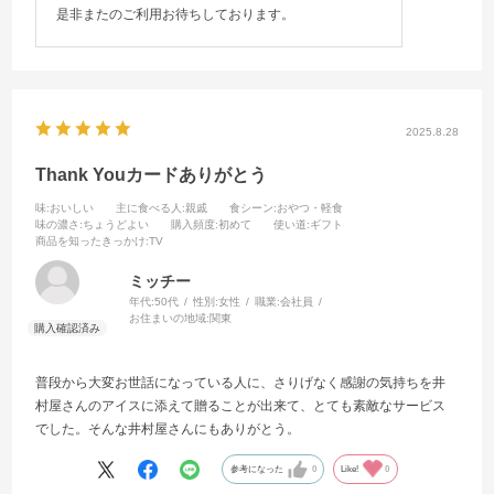
是非またのご利用お待ちしております。
2025.8.28
Thank Youカードありがとう
味
:おいしい
主に食べる人
:親戚
食シーン
:おやつ・軽食
味の濃さ
:ちょうどよい
購入頻度
:初めて
使い道
:ギフト
商品を知ったきっかけ
:TV
ミッチー
年代:
50代
性別:
女性
職業:
会社員
お住まいの地域:
関東
普段から大変お世話になっている人に、さりげなく感謝の気持ちを井
村屋さんのアイスに添えて贈ることが出来て、とても素敵なサービス
でした。そんな井村屋さんにもありがとう。
参考になった
0
Like!
0