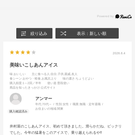
絞り込み
表示：新しい順
2026.6.4
美味いこしあんアイス
味
:おいしい
主に食べる人
:自分,子供,親戚,友人
食シーン
:おやつ・軽食,お風呂上り
味の濃さ
:ちょうどよい
購入頻度
:1～2回／半年
使い道
:普段使い
商品を知ったきっかけ
:公式サイト
アンマー
年代:
70代～
性別:
女性
職業:
無職・定年退職
お住まいの地域:
関東
井村屋のこしあんアイス、初めて頂きました。滑らかだね、ビックリ
でした。今年の猛暑をこのアイスで、乗り越えられるや‼️