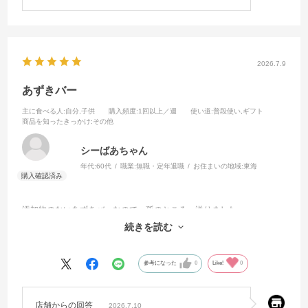
2026.7.9
あずきバー
主に食べる人
:自分,子供
購入頻度
:1回以上／週
使い道
:普段使い,ギフト
商品を知ったきっかけ
:その他
シーばあちゃん
年代:
60代
職業:
無職・定年退職
お住まいの地域:
東海
添加物のないあずきバーなので、孫のところへ送りました。
とても嬉しそうに食べている画像が送られてきてこちらもほっこり。
続きを読む
硬めの食感もいいようでした。
参考になった
0
Like!
0
店舗からの回答
2026.7.10