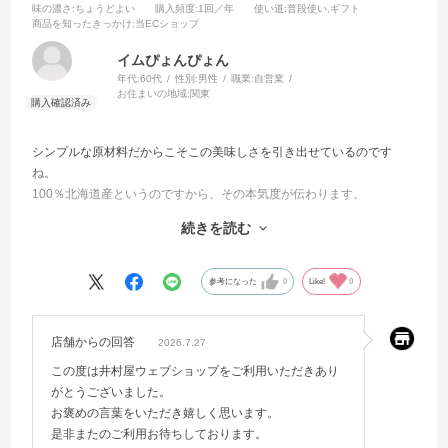
味の濃さ
:ちょうどよい
購入頻度
:1回／年
使い道
:普段使い,ギフト
商品を知ったきっかけ
:当ECショップ
イムぴょんぴょん
年代:
60代
性別:
男性
職業:
自営業
お住まいの地域:
関東
シンプルな原材料だからこそこの美味しさを引き出せているのです
ね。
100％北海道産というのですから、その本気度が伝わります。
アイスはどうしても甘みが最後口の中に残って、もう1個(もう1本)欲し
続きを読む
くなるのですが、
北海道あずきバーは1本で十分満足できる美味しさでその余韻に浸って
いられます。
参考になった
0
Like!
0
井村屋様にはいつまでも本物をずっと作り続けてもらいたいです。
店舗からの回答
2026.7.27
この度は井村屋ウェブショップをご利用いただきあり
がとうございました。
お褒めの言葉をいただき嬉しく思います。
是非またのご利用お待ちしております。