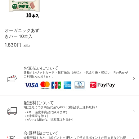
オーガニックあず
きバー 10本入
1,830円
（税込）
お支払いについて
各種クレジットカード・銀行振込（先払）・代金引換・後払い・PayPayが
ご利用いただけます。
配送料について
1配送先につき商品代金5,400円(税込)以上送料無料！
（※単一温度帯商品に限ります）
（※沖縄県を除く)
（※Anna Miller's、福和蔵は対象外）
会員登録について
会員登録すると、1ポイント＝1円として使えるポイントが貯まるなどお得