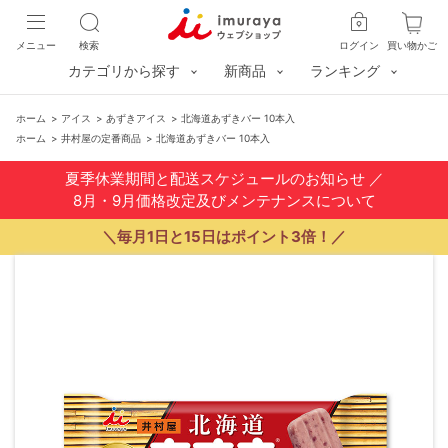
メニュー
検索
ログイン
買い物かご
カテゴリから探す
新商品
ランキング
ホーム
>
アイス
>
あずきアイス
>
北海道あずきバー 10本入
ホーム
>
井村屋の定番商品
>
北海道あずきバー 10本入
夏季休業期間と配送スケジュールのお知らせ
／
8月・9月価格改定及びメンテナンスについて
＼毎月1日と15日はポイント3倍！／