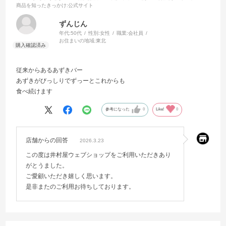
商品を知ったきっかけ
:公式サイト
ずんじん
年代:
50代
性別:
女性
職業:
会社員
お住まいの地域:
東北
従来からあるあずきバー
あずきがびっしりでずっーとこれからも
食べ続けます
参考になった
0
Like!
0
店舗からの回答
2026.3.23
この度は井村屋ウェブショップをご利用いただきあり
がとうました。
ご愛顧いただき嬉しく思います。
是非またのご利用お待ちしております。