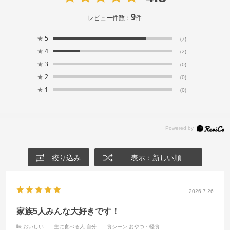
9
レビュー件数：
件
★
5
(7)
★
4
(2)
★
3
(0)
★
2
(0)
★
1
(0)
絞り込み
表示：新しい順
2026.7.26
家族5人みんな大好きです！
味
:おいしい
主に食べる人
:自分
食シーン
:おやつ・軽食