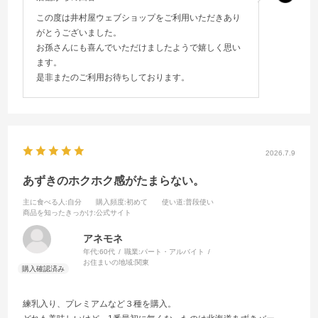
この度は井村屋ウェブショップをご利用いただきあり
がとうございました。
お孫さんにも喜んでいただけましたようで嬉しく思い
ます。
是非またのご利用お待ちしております。
2026.7.9
あずきのホクホク感がたまらない。
主に食べる人
:自分
購入頻度
:初めて
使い道
:普段使い
商品を知ったきっかけ
:公式サイト
アネモネ
年代:
60代
職業:
パート・アルバイト
お住まいの地域:
関東
練乳入り、プレミアムなど３種を購入。