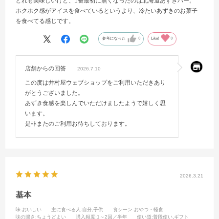
どれも美味しいけど、1番最初に無くなったのは北海道あずきバー。
ホクホク感がアイスを食べているというより、冷たいあずきのお菓子
を食べてる感じです。
参考になった
0
Like!
0
店舗からの回答
2026.7.10
この度は井村屋ウェブショップをご利用いただきあり
がとうございました。
あずき食感を楽しんでいただけましたようで嬉しく思
います。
是非またのご利用お待ちしております。
2026.3.21
基本
味
:おいしい
主に食べる人
:自分,子供
食シーン
:おやつ・軽食
味の濃さ
:ちょうどよい
購入頻度
:1～2回／半年
使い道
:普段使い,ギフト