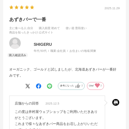
2025.11.29
あずきバーで一番
主に食べる人
:自分
購入頻度
:初めて
使い道
:普段使い
商品を知ったきっかけ
:公式サイト
SHIGERU
年代:
50代
職業:
会社員
お住まいの地域:
関東
オーガニック、ゴールドと試しましたが、北海道あずきバーが一番好
みです。
参考になった
2
Like!
2
店舗からの回答
2025.12.5
この度は井村屋ウェブショップをご利用いただきあり
がとうございます。
これまで様々なあずきバー商品をお召し上がりいただ