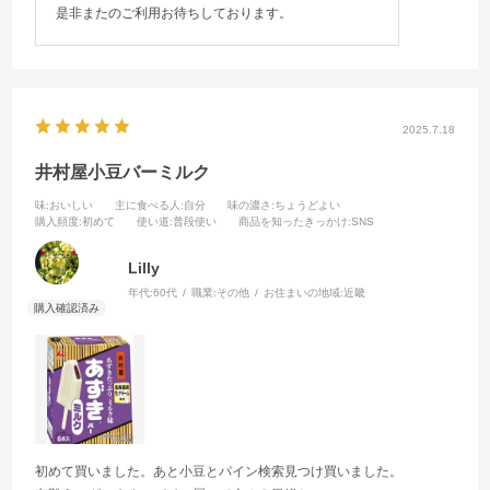
是非またのご利用お待ちしております。
2025.7.18
井村屋小豆バーミルク
味
:おいしい
主に食べる人
:自分
味の濃さ
:ちょうどよい
購入頻度
:初めて
使い道
:普段使い
商品を知ったきっかけ
:SNS
Lilly
年代:
60代
職業:
その他
お住まいの地域:
近畿
初めて買いました。あと小豆とパイン検索見つけ買いました。