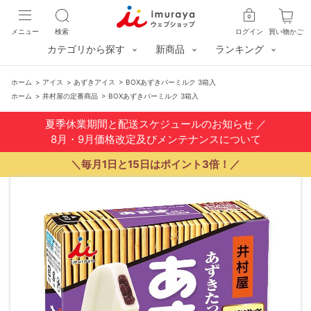
メニュー
検索
ログイン
買い物かご
カテゴリから探す
新商品
ランキング
ホーム
>
アイス
>
あずきアイス
>
BOXあずきバーミルク 3箱入
ホーム
>
井村屋の定番商品
>
BOXあずきバーミルク 3箱入
夏季休業期間と配送スケジュールのお知らせ
／
8月・9月価格改定及びメンテナンスについて
＼毎月1日と15日はポイント3倍！／