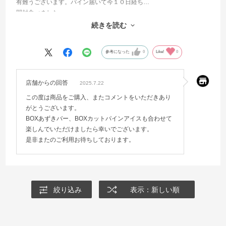
有難うございます。パイン届いて今１０日経ち…
開封食べました。
いつも…
続きを読む
感謝致します。
参考になった
0
Like!
0
店舗からの回答
2025.7.22
この度は商品をご購入、またコメントをいただきあり
がとうございます。
BOXあずきバー、BOXカットパインアイスも合わせて
楽しんでいただけましたら幸いでございます。
是非またのご利用お待ちしております。
絞り込み
表示：新しい順