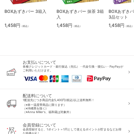
BOXあずきバー 3箱入
BOXあずきバー 抹茶 3箱
BOXあずき
入
3品セット
1,458円
1,458円
1,458円
（税込）
（税込）
（税込）
お支払いについて
各種クレジットカード・銀行振込（先払）・代金引換・後払い・PayPayが
ご利用いただけます。
配送料について
1配送先につき商品代金5,400円(税込)以上送料無料！
（※単一温度帯商品に限ります）
（※沖縄県を除く)
（※Anna Miller's、福和蔵は対象外）
会員登録について
会員登録すると、1ポイント＝1円として使えるポイントが貯まるなどお得
な特典が♪！