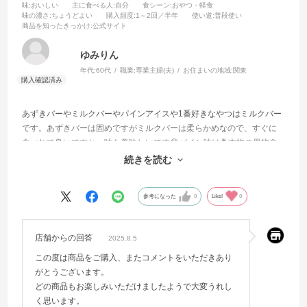
味
:おいしい
主に食べる人
:自分
食シーン
:おやつ・軽食
味の濃さ
:ちょうどよい
購入頻度
:1～2回／半年
使い道
:普段使い
商品を知ったきっかけ
:公式サイト
ゆみりん
年代:
60代
職業:
専業主婦(夫)
お住まいの地域:
関東
あずきバーやミルクバーやパインアイスや1番好きなやつはミルクバー
です。あずきバーは固めですがミルクバーは柔らかめなので、すぐに
食べれて良いですね。味も美味しいです😄パイン味は🍍本物の果物食
べているようでこれも美味しいです。
続きを読む
肉まんも丁度良い大きさで、味も良いですね😄
参考になった
0
Like!
0
店舗からの回答
2025.8.5
この度は商品をご購入、またコメントをいただきあり
がとうございます。
どの商品もお楽しみいただけましたようで大変うれし
く思います。