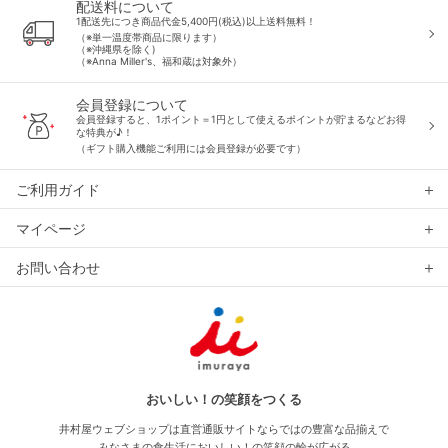
配送料について
1配送先につき商品代金5,400円(税込)以上送料無料！
（※単一温度帯商品に限ります）
（※沖縄県を除く)
（※Anna Miller's、福和蔵は対象外）
会員登録について
会員登録すると、1ポイント＝1円として使えるポイントが貯まるなどお得
な特典が♪！
（ギフト購入機能ご利用には会員登録が必要です）
ご利用ガイド
マイページ
お問い合わせ
おいしい！の笑顔をつくる
井村屋ウェブショップは直営通販サイトならではの豊富な品揃えで
みなさまの食生活においしい！の笑顔の輪が広がる