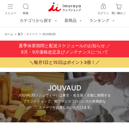
メニュー
検索
ログイン
買い物かご
カテゴリから探す
新商品
ランキング
ホーム
>
菓子・スイーツ
>
JOUVAUD
夏季休業期間と配送スケジュールのお知らせ
／
8月・9月価格改定及びメンテナンスについて
＼毎月1日と15日はポイント3倍！／
JOUVAUD
JOUVAUD（ジュヴォー）は東京・名古屋・京都に展開する
ブランドショップ。南フランスプロバンスの本格的な
スイーツをお楽しみいただけます。