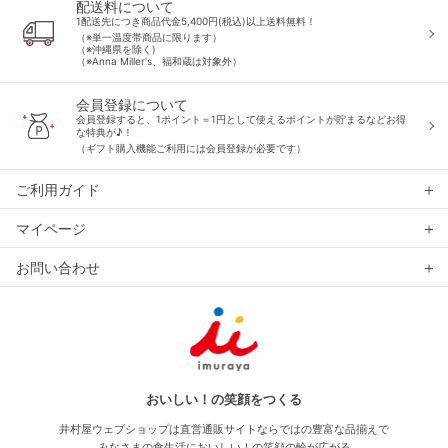
配送料について
1配送先につき商品代金5,400円(税込)以上送料無料！
（※単一温度帯商品に限ります）
（※沖縄県を除く)
（※Anna Miller's、福和蔵は対象外）
会員登録について
会員登録すると、1ポイント＝1円として使えるポイントが貯まるなどお得
な特典が♪！
（ギフト購入機能ご利用には会員登録が必要です）
ご利用ガイド
マイページ
お問い合わせ
おいしい！の笑顔をつくる
井村屋ウェブショップは直営通販サイトならではの豊富な品揃えで
みなさまの食生活においしい！の笑顔の輪が広がる