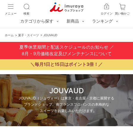
メニュー
検索
ログイン
買い物かご
カテゴリから探す
新商品
ランキング
ホーム
>
菓子・スイーツ
>
JOUVAUD
夏季休業期間と配送スケジュールのお知らせ
／
8月・9月価格改定及びメンテナンスについて
＼毎月1日と15日はポイント3倍！／
JOUVAUD
JOUVAUD（ジュヴォー）は東京・名古屋・京都に展開する
ブランドショップ。南フランスプロバンスの本格的な
スイーツをお楽しみいただけます。