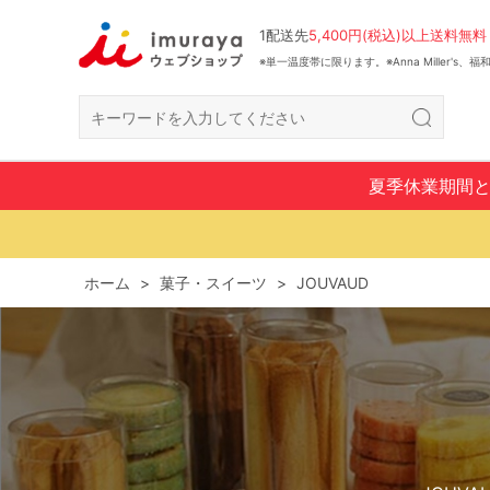
1配送先
5,400円(税込)以上送料無料
※単一温度帯に限ります。※Anna Miller's
夏季休業期間
ホーム
>
菓子・スイーツ
>
JOUVAUD