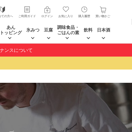
めての方へ
ご利用ガイド
ログイン
お気に入り
購入履歴
買い物かご
あん
調味食品・
氷みつ
豆腐
飲料
日本酒
トッピング
ごはんの素
テナンスについて