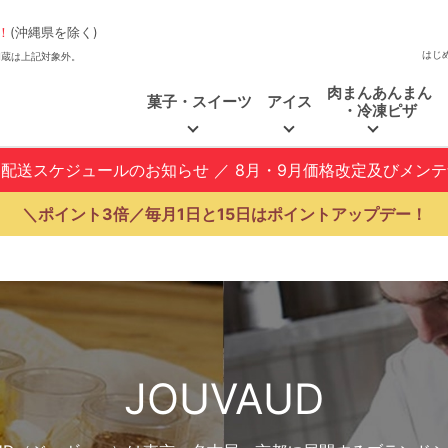
！
(沖縄県を除く)
はじ
、福和蔵は上記対象外。
肉まんあんまん
菓子・スイーツ
アイス
・冷凍ピザ
と配送スケジュールのお知らせ
／
8月・9月価格改定及びメン
＼ポイント3倍／毎月1日と15日はポイントアップデー！
JOUVAUD