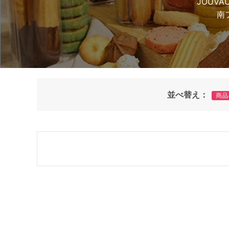
JOUV
南
並べ替え：
商品