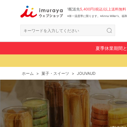
1配送先
5,400円(税込)以上送料無料
※単一温度帯に限ります。※Anna Miller's
夏季休業期間
ホーム
>
菓子・スイーツ
>
JOUVAUD