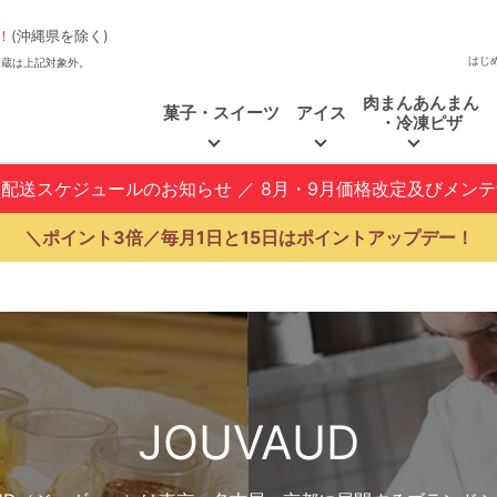
！
(沖縄県を除く)
はじ
、福和蔵は上記対象外。
肉まんあんまん
菓子・スイーツ
アイス
・冷凍ピザ
と配送スケジュールのお知らせ
／
8月・9月価格改定及びメン
＼ポイント3倍／毎月1日と15日はポイントアップデー！
JOUVAUD