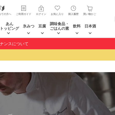
めての方へ
ご利用ガイド
ログイン
お気に入り
購入履歴
買い物かご
あん
調味食品・
氷みつ
豆腐
飲料
日本酒
トッピング
ごはんの素
テナンスについて