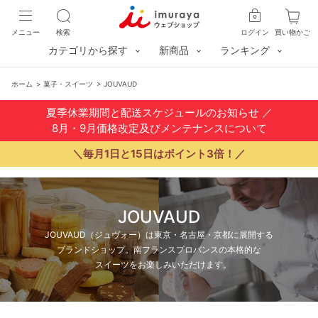
メニュー
検索
ログイン
買い物かご
カテゴリから探す
新商品
ランキング
ホーム
>
菓子・スイーツ
>
JOUVAUD
夏季休業期間と配送スケジュールのお知らせ
／
8月・9月価格改定及びメンテナンスについて
＼毎月1日と15日はポイント3倍！／
JOUVAUD
JOUVAUD（ジュヴォー）は東京・名古屋・京都に展開する
ブランドショップ。南フランスプロバンスの本格的な
スイーツをお楽しみいただけます。