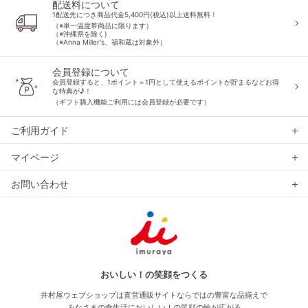
配送料について
1配送先につき商品代金5,400円(税込)以上送料無料！
（※単一温度帯商品に限ります）
（※沖縄県を除く)
（※Anna Miller's、福和蔵は対象外）
会員登録について
会員登録すると、1ポイント＝1円として使えるポイントが貯まるなどお得
な特典が♪！
（ギフト購入機能ご利用には会員登録が必要です）
ご利用ガイド
マイページ
お問い合わせ
おいしい！の笑顔をつくる
井村屋ウェブショップは直営通販サイトならではの豊富な品揃えで
みなさまの食生活においしい！の笑顔の輪が広がる