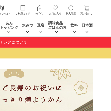
めての方へ
ご利用ガイド
ログイン
お気に入り
購入履歴
買い物かご
あん
調味食品・
氷みつ
豆腐
飲料
日本酒
トッピング
ごはんの素
テナンスについて