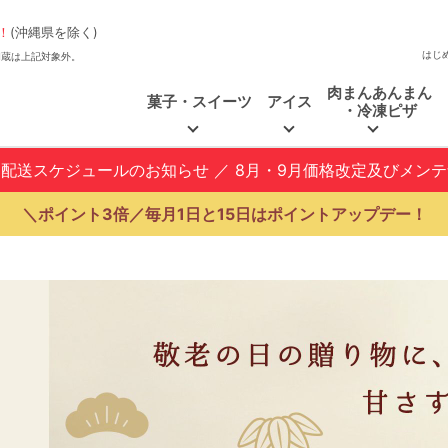
！
(沖縄県を除く)
はじ
、福和蔵は上記対象外。
肉まんあんまん
菓子・スイーツ
アイス
・冷凍ピザ
と配送スケジュールのお知らせ
／
8月・9月価格改定及びメン
＼ポイント3倍／毎月1日と15日はポイントアップデー！