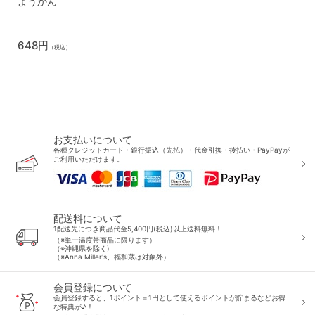
ようかん
648円
（税込）
お支払いについて
各種クレジットカード・銀行振込（先払）・代金引換・後払い・PayPayが
ご利用いただけます。
配送料について
1配送先につき商品代金5,400円(税込)以上送料無料！
（※単一温度帯商品に限ります）
（※沖縄県を除く)
（※Anna Miller's、福和蔵は対象外）
会員登録について
会員登録すると、1ポイント＝1円として使えるポイントが貯まるなどお得
な特典が♪！