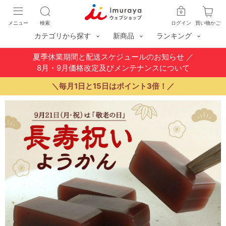
メニュー
検索
ログイン
買い物かご
カテゴリから探す
新商品
ランキング
夏季休業期間と配送スケジュールのお知らせ
／
8月・9月価格改定及びメンテナンスについて
＼毎月1日と15日はポイント3倍！／