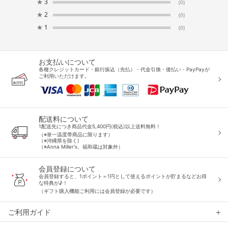
★
3
(0)
★
2
(0)
★
1
(0)
お支払いについて
各種クレジットカード・銀行振込（先払）・代金引換・後払い・PayPayが
ご利用いただけます。
配送料について
1配送先につき商品代金5,400円(税込)以上送料無料！
（※単一温度帯商品に限ります）
（※沖縄県を除く)
（※Anna Miller's、福和蔵は対象外）
会員登録について
会員登録すると、1ポイント＝1円として使えるポイントが貯まるなどお得
な特典が♪！
（ギフト購入機能ご利用には会員登録が必要です）
ご利用ガイド