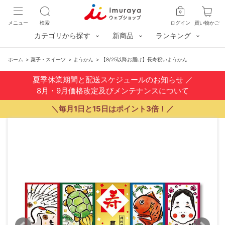
メニュー
検索
ログイン
買い物かご
カテゴリから探す
新商品
ランキング
ホーム
>
菓子・スイーツ
>
ようかん
>
【8/25以降お届け】長寿祝いようかん
夏季休業期間と配送スケジュールのお知らせ
／
8月・9月価格改定及びメンテナンスについて
＼毎月1日と15日はポイント3倍！／