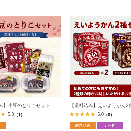
み】小豆のとりこセット
【送料込み】えいようかん2
5.0
5.0
（1）
（8）