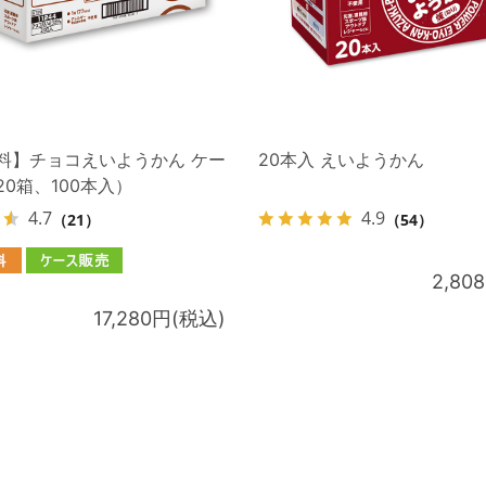
料】チョコえいようかん ケー
20本入 えいようかん
0箱、100本入）
4.7
4.9
（21）
（54）
2,80
17,280円(税込)