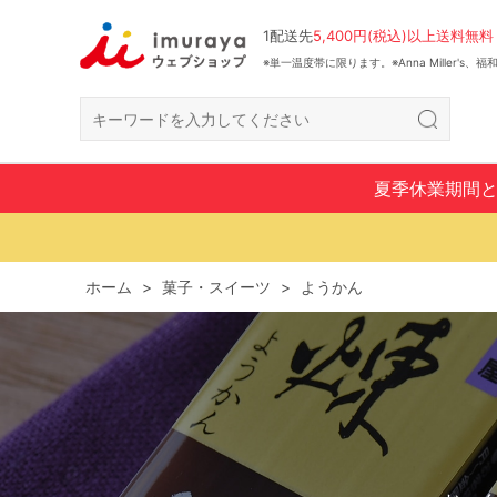
1配送先
5,400円(税込)以上送料無料
※単一温度帯に限ります。※Anna Miller's
夏季休業期間
ホーム
>
菓子・スイーツ
>
ようかん