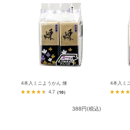
4本入ミニようかん 煉
4本入ミ
4.7
（10）
388円(税込)