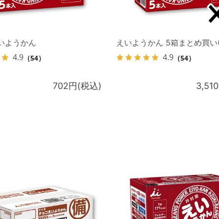
えいようかん
えいようかん 5箱まとめ買い(
4.9
4.9
（54）
（54）
702円(税込)
3,51