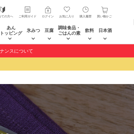
めての方へ
ご利用ガイド
ログイン
お気に入り
購入履歴
買い物かご
あん
調味食品・
氷みつ
豆腐
飲料
日本酒
トッピング
ごはんの素
テナンスについて