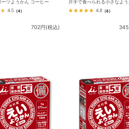
ポーツようかん コーヒー
片手で食べられる小さなよう
4.5
4.8
（4）
（6）
702円(税込)
34