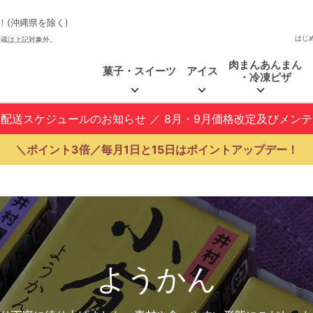
！
(沖縄県を除く)
はじ
、福和蔵は上記対象外。
肉まんあんまん
菓子・スイーツ
アイス
・冷凍ピザ
と配送スケジュールのお知らせ
／
8月・9月価格改定及びメン
＼ポイント3倍／毎月1日と15日はポイントアップデー！
ようかん