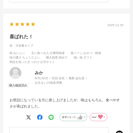
2025.12.25
喜ばれた！
色：大容量タイプ
味
:おいしい
主に食べる人
:仕事関係者
食シーン
:おやつ・軽食
味の濃さ
:ちょうどよい
購入頻度
:初めて
使い道
:ギフト
商品を知ったきっかけ
:公式サイト
みか
年代:
40代
性別:
女性
職業:
会社員
お住まいの地域:
関東
お世話になっている方に差し上げましたが、味はもちろん、食べやす
さが喜ばれました。
参考になった
0
Like!
0