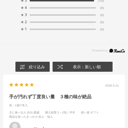
★
5
(10)
★
4
(0)
★
3
(0)
★
2
(0)
★
1
(0)
絞り込み
表示：新しい順
2026.5.21
手が汚れず丁度良い量 ３種の味が絶品
色：1袋/7本入
主に食べる人
:自分,親戚
購入頻度
:1～2回／半年
使い道
:ギフト
商品を知ったきっかけ
:友人・知人