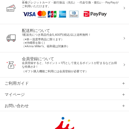
各種クレジットカード・銀行振込（先払）・代金引換・後払い・PayPayが
ご利用いただけます。
配送料について
1配送先につき商品代金5,400円(税込)以上送料無料！
（※単一温度帯商品に限ります）
（※沖縄県を除く)
（※Anna Miller's、福和蔵は対象外）
会員登録について
会員登録すると、1ポイント＝1円として使えるポイントが貯まるなどお得
な特典が♪！
（ギフト購入機能ご利用には会員登録が必要です）
ご利用ガイド
マイページ
お問い合わせ