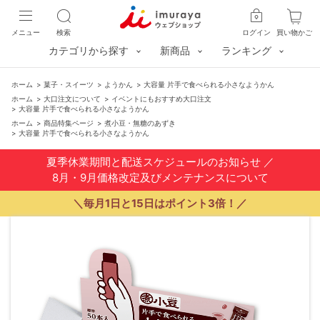
メニュー
検索
ログイン
買い物かご
カテゴリから探す
新商品
ランキング
ホーム
>
菓子・スイーツ
>
ようかん
>
大容量 片手で食べられる小さなようかん
ホーム
>
大口注文について
>
イベントにもおすすめ大口注文
>
大容量 片手で食べられる小さなようかん
ホーム
>
商品特集ページ
>
煮小豆・無糖のあずき
>
大容量 片手で食べられる小さなようかん
夏季休業期間と配送スケジュールのお知らせ
／
8月・9月価格改定及びメンテナンスについて
＼毎月1日と15日はポイント3倍！／