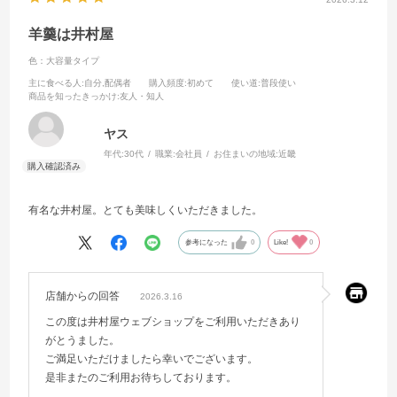
羊羹は井村屋
色：大容量タイプ
主に食べる人
:自分,配偶者
購入頻度
:初めて
使い道
:普段使い
商品を知ったきっかけ
:友人・知人
ヤス
年代:
30代
職業:
会社員
お住まいの地域:
近畿
有名な井村屋。とても美味しくいただきました。
参考になった
0
Like!
0
店舗からの回答
2026.3.16
この度は井村屋ウェブショップをご利用いただきあり
がとうました。
ご満足いただけましたら幸いでございます。
是非またのご利用お待ちしております。