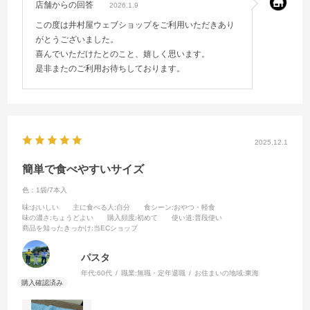
店舗からの回答
2026.1.9
この度は井村屋ウェブショップをご利用いただきあり
がとうございました。
喜んでいただけたとのこと、嬉しく思います。
是非またのご利用お待ちしております。
2025.12.1
簡単で食べやすいサイズ
色：1袋/7本入
味
:おいしい
主に食べる人
:自分
食シーン
:おやつ・軽食
味の濃さ
:ちょうどよい
購入頻度
:初めて
使い道
:普段使い
商品を知ったきっかけ
:当ECショップ
パスタ
年代:
60代
職業:
無職・定年退職
お住まいの地域:
東海