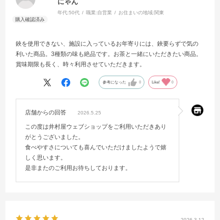
にゃん
年代:
50代
職業:
自営業
お住まいの地域:
関東
鋏を使用できない、施設に入っているお年寄りには、鋏要らずで気の
利いた商品。3種類の味も絶品です。お茶と一緒にいただきたい商品。
賞味期限も長く、時々利用させていただきます。
参考になった
0
Like!
0
店舗からの回答
2026.5.25
この度は井村屋ウェブショップをご利用いただきあり
がとうございました。
食べやすさについても喜んでいただけましたようで嬉
しく思います。
是非またのご利用お待ちしております。
2026.3.12