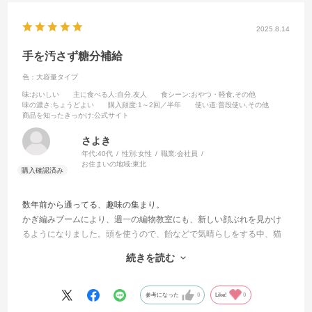
2025.8.14
手を汚さず糖分補給
色：大容量タイプ
味
:おいしい
主に食べる人
:自分,友人
食シーン
:おやつ・軽食,その他
味の濃さ
:ちょうどよい
購入頻度
:1～2回／半年
使い道
:普段使い,その他
商品を知ったきっかけ
:公式サイト
さよき
年代:
40代
性別:
女性
職業:
会社員
お住まいの地域:
東北
数年前から通ってる、趣味の集まり。
かぎ編みブームにより、週一の編物教室にも、新しい顔ぶれを見かけ
るようになりました。頭を使うので、飴などで気晴らしをする中、猫
のチュールみたいに片手で食べることができ、なおかつ、美味しいと
続きを読む
人気です。
車の通勤が、片道１時間弱。口寂しい時、信号待ちで完食できるの
参考になった
0
Like!
0
で、弁当入れに忍ばせています。