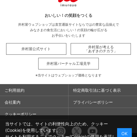
おいしい！の笑顔をつくる
井村屋ウェブショップは直営通販サイトならではの豊富な品揃えで
みなさまの食生活においしい！の笑顔の輪が広がる
お手伝いをいたします
井村屋が考える
井村屋公式サイト
「あずきのチカラ」
井村屋バーチャル工場見学
※当サイトはウェブショップ価格となります
ご利用規約
特定商取引法に基づく表示
会社案内
プライバシーポリシー
クッキーポリシー
当サイトでは、サイトの利便性向上のため、クッキー
Facebook
Instagram
Twitter
You
(Cookie)を使用しています。
OK
サイトを利用することでクッキー(Cookie)の使用を承諾し