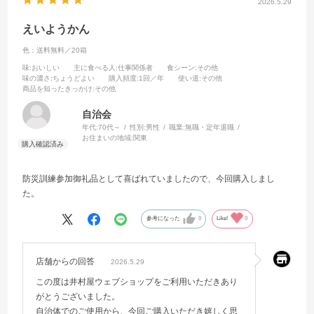
2026.5.29
えいようかん
色：送料無料／20箱
味
:おいしい
主に食べる人
:仕事関係者
食シーン
:その他
味の濃さ
:ちょうどよい
購入頻度
:1回／年
使い道
:その他
商品を知ったきっかけ
:その他
自治会
年代:
70代～
性別:
男性
職業:
無職・定年退職
お住まいの地域:
関東
防災訓練参加御礼品として喜ばれていましたので、今回購入しまし
た。
参考になった
0
Like!
0
店舗からの回答
2026.5.29
この度は井村屋ウェブショップをご利用いただきあり
がとうございました。
自治体でのご使用から、今回ご購入いただき嬉しく思