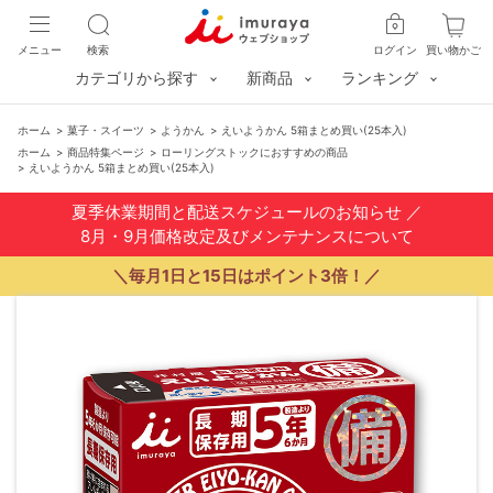
メニュー
検索
ログイン
買い物かご
カテゴリから探す
新商品
ランキング
ホーム
>
菓子・スイーツ
>
ようかん
>
えいようかん 5箱まとめ買い(25本入)
ホーム
>
商品特集ページ
>
ローリングストックにおすすめの商品
>
えいようかん 5箱まとめ買い(25本入)
夏季休業期間と配送スケジュールのお知らせ
／
8月・9月価格改定及びメンテナンスについて
＼毎月1日と15日はポイント3倍！／