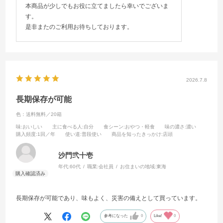
本商品が少しでもお役に立てましたら幸いでございま
す。
是非またのご利用お待ちしております。
2026.7.8
長期保存が可能
色：送料無料／20箱
味
:おいしい
主に食べる人
:自分
食シーン
:おやつ・軽食
味の濃さ
:濃い
購入頻度
:1回／年
使い道
:普段使い
商品を知ったきっかけ
:店頭
沙門弐十壱
年代:
60代
職業:
会社員
お住まいの地域:
東海
長期保存が可能であり、味もよく、災害の備えとして買っています。
参考になった
0
Like!
0