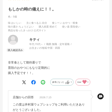
もしかの時の備えに！！。
色：5箱
味
:おいしい
主に食べる人
:自分
食シーン
:おやつ・軽食
味の濃さ
:ちょうどよい
購入頻度
:初めて
使い道
:普段使い
商品を知ったきっかけ
:公式サイト
キティ
年代:
70代～
職業:
無職・定年退職
お住まいの地域:
中国・四国
非常食として期待通りで
普段のおやつにもなり定期的に
購入予定です！！。
参考になった
0
Like!
0
店舗からの回答
2026.7.15
この度は井村屋ウェブショップをご利用いただきあり
がとうございました。