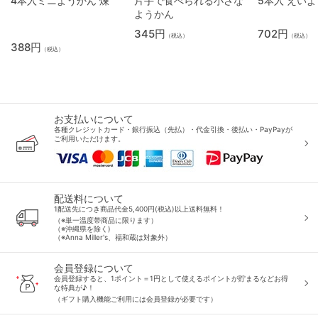
4本入ミニようかん 煉
片手で食べられる小さな
5本入 えい
ようかん
345円
702円
（税込）
（税込）
388円
（税込）
お支払いについて
各種クレジットカード・銀行振込（先払）・代金引換・後払い・PayPayが
ご利用いただけます。
配送料について
1配送先につき商品代金5,400円(税込)以上送料無料！
（※単一温度帯商品に限ります）
（※沖縄県を除く)
（※Anna Miller's、福和蔵は対象外）
会員登録について
会員登録すると、1ポイント＝1円として使えるポイントが貯まるなどお得
な特典が♪！
（ギフト購入機能ご利用には会員登録が必要です）