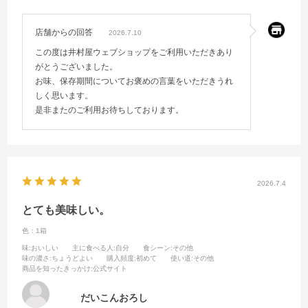
店舗からの回答
2026.7.10
この度は井村屋ウェブショップをご利用いただきあり
がとうございました。
お味、保存期間についてお褒めの言葉をいただきうれ
しく思います。
是非またのご利用お待ちしております。
2026.7.4
とても美味しい。
色：1箱
味
:おいしい
主に食べる人
:自分
食シーン
:その他
味の濃さ
:ちょうどよい
購入頻度
:初めて
使い道
:その他
商品を知ったきっかけ
:公式サイト
だいこんおろし