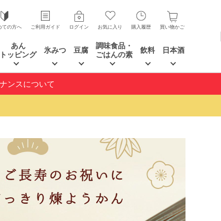
めての方へ
ご利用ガイド
ログイン
お気に入り
購入履歴
買い物かご
あん
調味食品・
氷みつ
豆腐
飲料
日本酒
トッピング
ごはんの素
テナンスについて