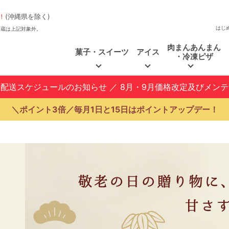
！
(沖縄県を除く)
はじ
、福和蔵は上記対象外。
肉まんあんまん
菓子・スイーツ
アイス
・冷凍ピザ
と配送スケジュールのお知らせ
／
8月・9月価格改定及びメン
＼ポイント3倍／毎月1日と15日はポイントアップデー！