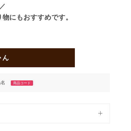
／
り物にもおすすめです。
かん
品名
商品コード