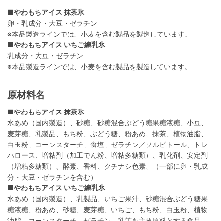
■やわもちアイス 抹茶氷
卵・乳成分・大豆・ゼラチン
※本品製造ラインでは、小麦を含む製品を製造しています。
■やわもちアイス いちご練乳氷
乳成分・大豆・ゼラチン
※本品製造ラインでは、小麦を含む製品を製造しています。
原材料名
■やわもちアイス 抹茶氷
水あめ（国内製造）、砂糖、砂糖混合ぶどう糖果糖液糖、小豆、
麦芽糖、乳製品、もち粉、ぶどう糖、粉あめ、抹茶、植物油脂、
白玉粉、コーンスターチ、食塩、ゼラチン／ソルビトール、トレ
ハロース、増粘剤（加工でん粉、増粘多糖類）、乳化剤、安定剤
（増粘多糖類）、酵素、香料、クチナシ色素、（一部に卵・乳成
分・大豆・ゼラチンを含む）
■やわもちアイス いちご練乳氷
水あめ（国内製造）、乳製品、いちご果汁、砂糖混合ぶどう糖果
糖液糖、粉あめ、砂糖、麦芽糖、いちご、もち粉、白玉粉、植物
油脂、コーンスターチ、ゼラチン、乳等を主要原料とする食品、