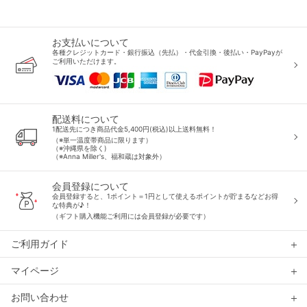
お支払いについて
各種クレジットカード・銀行振込（先払）・代金引換・後払い・PayPayが
ご利用いただけます。
配送料について
1配送先につき商品代金5,400円(税込)以上送料無料！
（※単一温度帯商品に限ります）
（※沖縄県を除く)
（※Anna Miller's、福和蔵は対象外）
会員登録について
会員登録すると、1ポイント＝1円として使えるポイントが貯まるなどお得
な特典が♪！
（ギフト購入機能ご利用には会員登録が必要です）
ご利用ガイド
マイページ
お問い合わせ