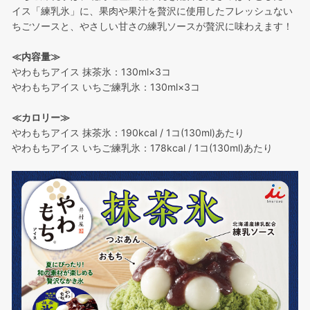
イス「練乳氷」に、果肉や果汁を贅沢に使用したフレッシュない
ちごソースと、やさしい甘さの練乳ソースが贅沢に味わえます！
≪内容量≫
やわもちアイス 抹茶氷：130ml×3コ
やわもちアイス いちご練乳氷：130ml×3コ
≪カロリー≫
やわもちアイス 抹茶氷：190kcal / 1コ(130ml)あたり
やわもちアイス いちご練乳氷：178kcal / 1コ(130ml)あたり