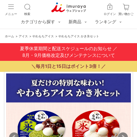
メニュー
検索
ログイン
買い物かご
カテゴリから探す
新商品
ランキング
ホーム
>
アイス
>
やわもちアイス
>
やわもちアイス かき氷セット
夏季休業期間と配送スケジュールのお知らせ
／
8月・9月価格改定及びメンテナンスについて
＼毎月1日と15日はポイント3倍！／