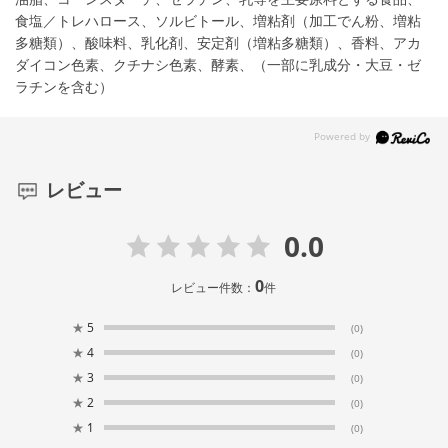
食塩／トレハロース、ソルビトール、増粘剤（加工でん粉、増粘
多糖類）、酸味料、乳化剤、安定剤（増粘多糖類）、香料、アカ
ダイコン色素、クチナシ色素、酵素、（一部に乳成分・大豆・ゼ
ラチンを含む）
レビュー
0.0
0
レビュー件数：
件
★
5
(0)
★
4
(0)
★
3
(0)
★
2
(0)
★
1
(0)