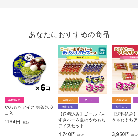
あなたにおすすめの商品
やわもちアイス 抹茶氷 6
コ入
【送料込み】ゴールドあ
【送料込み】
ずきバー＆夏のやわもち
＆やわもちア
1,164円
（税込）
アイスセット
4,740円
3,950円
（税込）
（税込