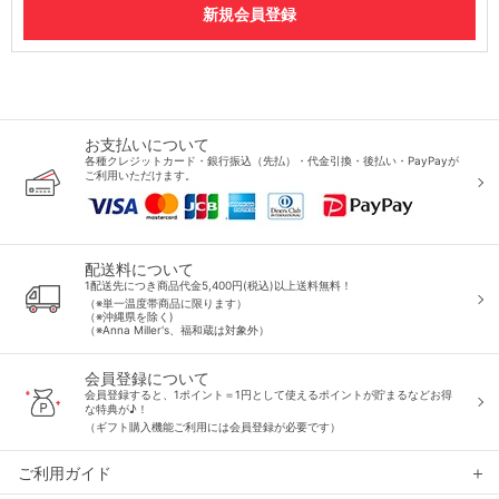
お支払いについて
各種クレジットカード・銀行振込（先払）・代金引換・後払い・PayPayが
ご利用いただけます。
配送料について
1配送先につき商品代金5,400円(税込)以上送料無料！
（※単一温度帯商品に限ります）
（※沖縄県を除く)
（※Anna Miller's、福和蔵は対象外）
会員登録について
会員登録すると、1ポイント＝1円として使えるポイントが貯まるなどお得
な特典が♪！
（ギフト購入機能ご利用には会員登録が必要です）
ご利用ガイド