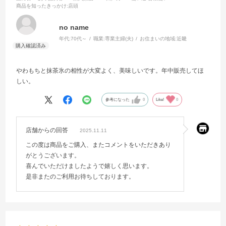
商品を知ったきっかけ
:店頭
no name
年代:
70代～
職業:
専業主婦(夫)
お住まいの地域:
近畿
やわもちと抹茶氷の相性が大変よく、美味しいです。年中販売してほ
しい。
参考になった
0
Like!
0
店舗からの回答
2025.11.11
この度は商品をご購入、またコメントをいただきあり
がとうございます。
喜んでいただけましたようで嬉しく思います。
是非またのご利用お待ちしております。