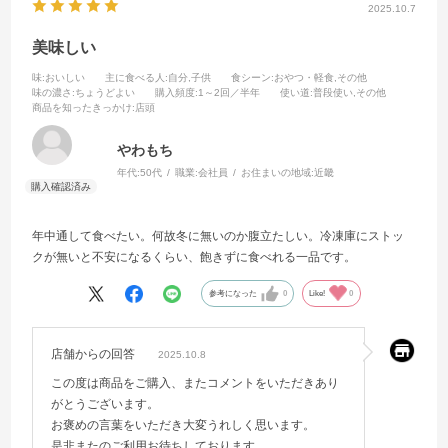
2025.10.7
美味しい
味
:おいしい
主に食べる人
:自分,子供
食シーン
:おやつ・軽食,その他
味の濃さ
:ちょうどよい
購入頻度
:1～2回／半年
使い道
:普段使い,その他
商品を知ったきっかけ
:店頭
やわもち
年代:
50代
職業:
会社員
お住まいの地域:
近畿
年中通して食べたい。何故冬に無いのか腹立たしい。冷凍庫にストッ
クが無いと不安になるくらい、飽きずに食べれる一品です。
参考になった
0
Like!
0
店舗からの回答
2025.10.8
この度は商品をご購入、またコメントをいただきあり
がとうございます。
お褒めの言葉をいただき大変うれしく思います。
是非またのご利用お待ちしております。