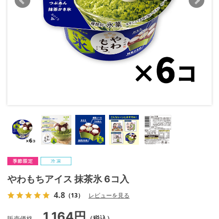
やわもちアイス 抹茶氷 6コ入
4.8
（13）
レビューを見る
1,164円
販売価格
（税込）