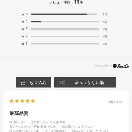
13
レビュー件数：
件
★
5
(11)
★
4
(2)
★
3
(0)
★
2
(0)
★
1
(0)
絞り込み
表示：新しい順
2026.5.30
最高品質
味
:おいしい
主に食べる人
:自分,配偶者
食シーン
:おやつ・軽食,夜食,その他
味の濃さ
:ちょうどよい
購入頻度
:1回以上／週
使い道
:普段使い
商品を知ったきっかけ
:店頭