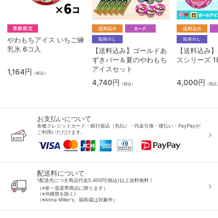
やわもちアイス いちご練
乳氷 6コ入
【送料込み】ゴールドあ
【送料込み】
ずきバー＆夏のやわもち
スシリーズ 
アイスセット
1,164円
（税込）
4,740円
4,000円
（税込）
（税込
お支払いについて
各種クレジットカード・銀行振込（先払）・代金引換・後払い・PayPayが
ご利用いただけます。
配送料について
1配送先につき商品代金5,400円(税込)以上送料無料！
（※単一温度帯商品に限ります）
（※沖縄県を除く)
（※Anna Miller's、福和蔵は対象外）