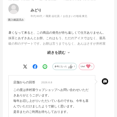
みどり
年代:
60代
職業:
会社員
お住まいの地域:
東北
暑くなって来ると、この商品の発売が待ち遠しくて仕方ありません。
抹茶とあずきあんとお餅。これはもう、ただのアイスではなく、最高
級の和のデザートです。お餅は言うまでもなく、あんはさすが井村屋
さん、小豆の風味を引き出す甘さは、まさにデリケート。そしてその
続きを読む
甘みは、抹茶の風味を最大限に引き立てて、和菓子の域に仕上げてい
ます。
なんと言っても、この抹茶。これが、他社にはない本格的な香りなの
参考になった
0
Like!
1
です。後味までもがしっかりと、爽やかな抹茶で、気持ちも浄化され
たような満足感に満たされます。他の抹茶アイスと是非食べ比べてみ
てください。違いがわかります。他の抹茶アイスは、色や味は抹茶だ
店舗からの回答
2026.6.8
けれど、抹茶の持つ洗練された風味が足りない。何より、甘さに負け
この度は井村屋ウェブショップへお問い合わせいただ
ている。
きありがとうございます。
井村屋さんは、あんこに自信があるのだと思います。だからこそ、本
毎年お召し上がりいただいているのですね、今年も喜
格的な抹茶をぶつけても、あんこの味や風味は決して負けない。むし
んでいただけましたようで嬉しく思います。
ろ、お互いを引き立て合う。その自信に裏打ちされたのが、この商品
是非またのご利用お待ちしております。
だと思います。