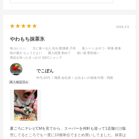
出来れば通年売って欲しい。抹茶好きで、このやわもちを知らない方
は、本当に損していると思います。
2026.3.5
やわもち抹茶氷
味
:おいしい
主に食べる人
:自分,配偶者,子供
食シーン
:おやつ・軽食,夜食
味の濃さ
:ちょうどよい
購入頻度
:初めて
使い道
:普段使い
商品を知ったきっかけ
:当ECショップ
でこぽん
年代:
30代
職業:
会社員
お住まいの地域:
中国・四国
夏ごろにテレビCMを見てから、スーパーを何軒も巡って1店舗だけ販
売してるところでも一度に10個単位でまとめ買いしてました。抹茶は