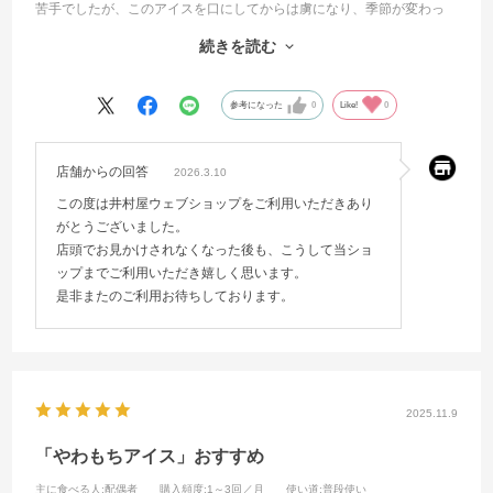
苦手でしたが、このアイスを口にしてからは虜になり、季節が変わっ
てもスーパーを探してましたが無く、ウェブショップにあることに気
続きを読む
付き急いで購入させていただきました。
期間限定ですが、リピートしていきたいなと思っていたので、まだこ
の先も販売していたら買いたいなと思っているくらいです。
参考になった
0
Like!
0
子どもも大人も美味しく食べやすいアイスです。
店舗からの回答
2026.3.10
この度は井村屋ウェブショップをご利用いただきあり
がとうございました。
店頭でお見かけされなくなった後も、こうして当ショ
ップまでご利用いただき嬉しく思います。
是非またのご利用お待ちしております。
2025.11.9
「やわもちアイス」おすすめ
主に食べる人
:配偶者
購入頻度
:1～3回／月
使い道
:普段使い