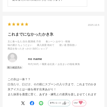
2025.10.5
これまでになかったかき氷
主に食べる人
:自分,配偶者,子供
食シーン
:おやつ・軽食
味の濃さ
:ちょうどよい
購入頻度
:初めて
使い道
:普段使い
商品を知ったきっかけ
:当ECショップ
no name
年代:
50代
職業:
会社員
お住まいの地域:
東海
この氷は一体？？
口当たり、口どけ、その前にスプーンの入り方まで、これまでのかき
氷アイスとは一線を画す出来あがり！
また抹茶を適度に苦く、あずき・練乳との差異を楽しませてくれます
参考になった
0
Like!
0