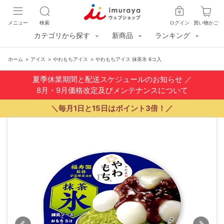
メニュー
検索
ログイン
買い物かご
カテゴリから探す
新商品
ランキング
ホーム
>
アイス
>
やわもちアイス
>
やわもちアイス 抹茶氷 6コ入
夏季休業期間と配送スケジュールのお知らせ
／
8月・9月価格改定及びメンテナンスについて
＼毎月1日と15日はポイント3倍！／