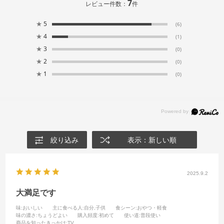
7
レビュー件数：
件
★
5
(6)
★
4
(1)
★
3
(0)
★
2
(0)
★
1
(0)
絞り込み
表示：新しい順
2025.9.2
大満足です
味
:おいしい
主に食べる人
:自分,子供
食シーン
:おやつ・軽食
味の濃さ
:ちょうどよい
購入頻度
:初めて
使い道
:普段使い
商品を知ったきっかけ
:TV