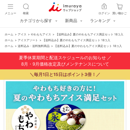
メニュー
検索
ログイン
買い物かご
カテゴリから探す
新商品
ランキング
ホーム
>
アイス
>
やわもちアイス
>
【送料込み】夏のやわもちアイス満足セット 18コ入
ホーム
>
アイスアソート
>
【送料込み】夏のやわもちアイス満足セット 18コ入
ホーム
>
送料込み・送料無料商品
>
【送料込み】夏のやわもちアイス満足セット 18コ入
夏季休業期間と配送スケジュールのお知らせ
／
8月・9月価格改定及びメンテナンスについて
＼毎月1日と15日はポイント3倍！／