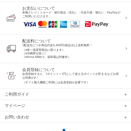
お支払いについて
各種クレジットカード・銀行振込（先払）・代金引換・後払い・PayPayが
ご利用いただけます。
配送料について
1配送先につき商品代金5,400円(税込)以上送料無料！
（※単一温度帯商品に限ります）
（※沖縄県を除く)
（※Anna Miller's、福和蔵は対象外）
会員登録について
会員登録すると、1ポイント＝1円として使えるポイントが貯まるなどお得
な特典が♪！
（ギフト購入機能ご利用には会員登録が必要です）
ご利用ガイド
マイページ
お問い合わせ