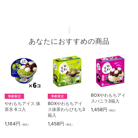
あなたにおすすめの商品
BOXやわもちアイ
スバニラ3箱入
やわもちアイス 抹
BOXやわもちアイ
茶氷 6コ入
ス抹茶わらびもち3
1,458円
（税込）
箱入
1,164円
1,458円
（税込）
（税込）