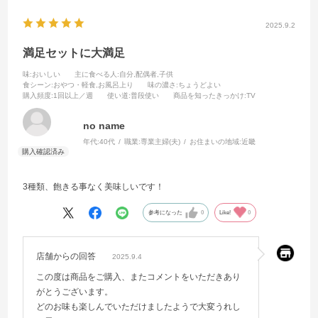
2025.9.2
満足セットに大満足
味
:おいしい
主に食べる人
:自分,配偶者,子供
食シーン
:おやつ・軽食,お風呂上り
味の濃さ
:ちょうどよい
購入頻度
:1回以上／週
使い道
:普段使い
商品を知ったきっかけ
:TV
no name
年代:
40代
職業:
専業主婦(夫)
お住まいの地域:
近畿
3種類、飽きる事なく美味しいです！
参考になった
0
Like!
0
店舗からの回答
2025.9.4
この度は商品をご購入、またコメントをいただきあり
がとうございます。
どのお味も楽しんでいただけましたようで大変うれし