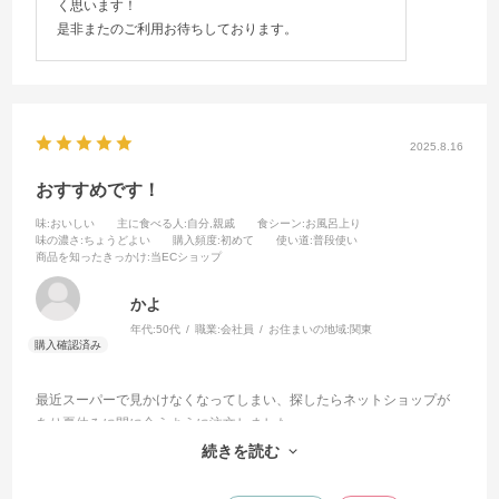
く思います！
是非またのご利用お待ちしております。
2025.8.16
おすすめです！
味
:おいしい
主に食べる人
:自分,親戚
食シーン
:お風呂上り
味の濃さ
:ちょうどよい
購入頻度
:初めて
使い道
:普段使い
商品を知ったきっかけ
:当ECショップ
かよ
年代:
50代
職業:
会社員
お住まいの地域:
関東
最近スーパーで見かけなくなってしまい、探したらネットショップが
あり夏休みに間に合うように注文しました。
小豆のアイスはバニラで、抹茶はかき氷、みたらしは黒糖のような味
続きを読む
でお餅がわらび餅になっていてどれも楽しめます！