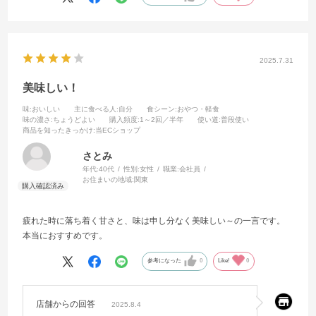
其の二 みんなの好きなわらび餅 和三盆の風味が効いています
其の三 かき氷好きにはシャリシャリした舌ざわりはまさに宇治金
時です
三種のやわ餅アイス 家族向けにおすすめです。
2025.7.31
酷暑の夏ヒンヤリ感を楽しみながら家族団らんに花を咲かせてくださ
いな❣
美味しい！
因みに私の旧姓は『井村』と申します。なんだか親近感もあります
味
:おいしい
主に食べる人
:自分
食シーン
:おやつ・軽食
ね
味の濃さ
:ちょうどよい
購入頻度
:1～2回／半年
使い道
:普段使い
商品を知ったきっかけ
:当ECショップ
さとみ
年代:
40代
性別:
女性
職業:
会社員
お住まいの地域:
関東
疲れた時に落ち着く甘さと、味は申し分なく美味しい～の一言です。
本当におすすめです。
参考になった
0
Like!
0
店舗からの回答
2025.8.4