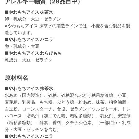
アレルギー物質（28品目中）
■やわもちアイス 抹茶氷
卵・乳成分・大豆・ゼラチン
※やわもちアイス 抹茶氷の製造ラインでは、小麦を含む製品を製
造しています。
■やわもちアイス バニラ
卵・乳成分・大豆
■やわもちアイス わらびもち
乳成分・大豆・ゼラチン
原材料名
■やわもちアイス 抹茶氷
水あめ（国内製造）、砂糖、砂糖混合ぶどう糖果糖液糖、小豆、
麦芽糖、乳製品、もち粉、ぶどう糖、粉あめ、抹茶、植物油脂、
白玉粉、コーンスターチ、食塩、ゼラチン／ソルビトール、トレ
ハロース、増粘剤（加工でん粉、増粘多糖類）、乳化剤、安定剤
（増粘多糖類）、酵素、香料、クチナシ色素、（一部に卵・乳成
分・大豆・ゼラチンを含む）
■やわもちアイス バニラ