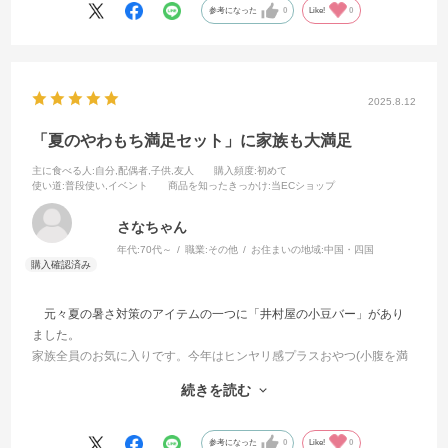
参考になった
0
Like!
0
2025.8.12
「夏のやわもち満足セット」に家族も大満足
主に食べる人
:自分,配偶者,子供,友人
購入頻度
:初めて
使い道
:普段使い,イベント
商品を知ったきっかけ
:当ECショップ
さなちゃん
年代:
70代～
職業:
その他
お住まいの地域:
中国・四国
元々夏の暑さ対策のアイテムの一つに「井村屋の小豆バー」があり
ました。
家族全員のお気に入りです。今年はヒンヤリ感プラスおやつ(小腹を満
たしてくれる)の要素を含んだ
続きを読む
やわもちの入ったアイスセットにチャレンジしてみました。
其の一 オーソドックス 小豆とバニラアイスやわ餅 王道を行っ
て満足
参考になった
0
Like!
0