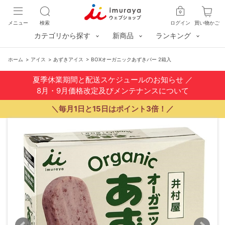
メニュー
検索
ログイン
買い物かご
カテゴリから探す
新商品
ランキング
ホーム
>
アイス
>
あずきアイス
>
BOXオーガニックあずきバー 2箱入
夏季休業期間と配送スケジュールのお知らせ
／
8月・9月価格改定及びメンテナンスについて
＼毎月1日と15日はポイント3倍！／