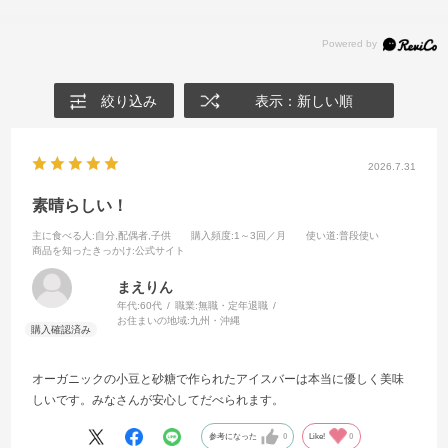
絞り込み
表示：新しい順
2026.7.31
素晴らしい！
主に食べる人
:自分,配偶者,子供
購入頻度
:1～3回／月
使い道
:普段使い
商品を知ったきっかけ
:公式サイト
まえりん
年代:
60代
職業:
無職・定年退職
お住まいの地域:
九州・沖縄
オーガニックの小豆と砂糖で作られたアイスバーは本当に優しく美味
しいです。みなさんが安心してだべられます。
参考になった
0
Like!
0