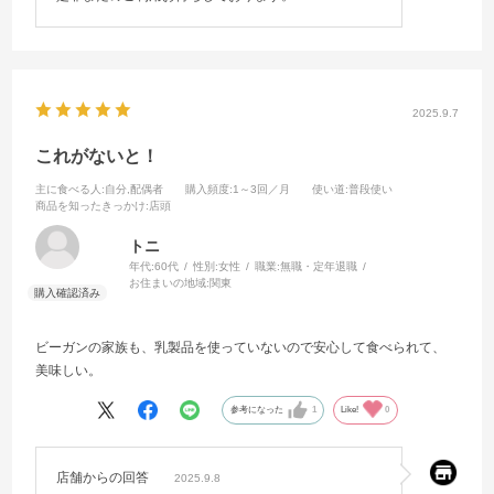
2025.9.7
これがないと！
主に食べる人
:自分,配偶者
購入頻度
:1～3回／月
使い道
:普段使い
商品を知ったきっかけ
:店頭
トニ
年代:
60代
性別:
女性
職業:
無職・定年退職
お住まいの地域:
関東
ビーガンの家族も、乳製品を使っていないので安心して食べられて、
美味しい。
参考になった
1
Like!
0
店舗からの回答
2025.9.8