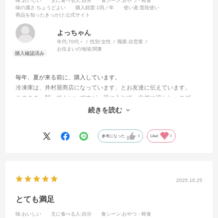
味
:おいしい
主に食べる人
:自分
食シーン
:おやつ・軽食
味の濃さ
:ちょうどよい
購入頻度
:1回／年
使い道
:普段使い
商品を知ったきっかけ
:公式サイト
よっちゃん
年代:
70代～
性別:
女性
職業:
自営業
お住まいの地域:
関東
毎年、夏が来る前に、購入しています。
冷凍庫は、井村屋商店になっています、とお友達に伝えています。
そのまま、齧ってもいいですが、器に入れて、自然に溶かし、スプー
ンでいただくのもおいしいです。甘さが控えめで上品な味で、お気に
続きを読む
入りです。
参考になった
0
Like!
0
2025.10.25
とても満足
味
:おいしい
主に食べる人
:自分
食シーン
:おやつ・軽食