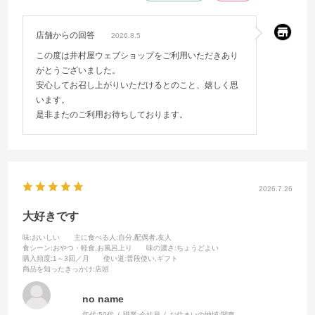
店舗からの回答
2026.8.5
この度は井村屋ウェブショップをご利用いただきあり
がとうございました。
安心してお召し上がりいただけるとのこと、嬉しく思
います。
是非またのご利用お待ちしております。
2026.7.26
大好きです
味
:おいしい
主に食べる人
:自分,配偶者,友人
食シーン
:おやつ・軽食,お風呂上り
味の濃さ
:ちょうどよい
購入頻度
:1～3回／月
使い道
:普段使い,ギフト
商品を知ったきっかけ
:店頭
no name
年代:
50代
職業:
会社員
お住まいの地域:
関東