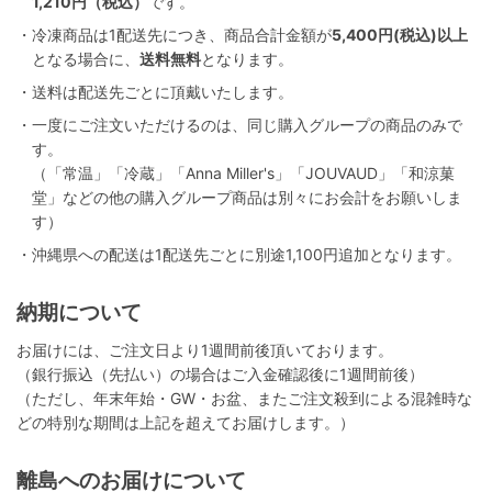
1,210円（税込）
です。
・冷凍商品は1配送先につき、商品合計金額が
5,400円(税込)以上
となる場合に、
送料無料
となります。
・送料は配送先ごとに頂戴いたします。
・一度にご注文いただけるのは、同じ購入グループの商品のみで
す。
（「常温」「冷蔵」「Anna Miller's」「JOUVAUD」「和涼菓
堂」などの他の購入グループ商品は別々にお会計をお願いしま
す）
・沖縄県への配送は1配送先ごとに別途1,100円追加となります。
納期について
お届けには、ご注文日より1週間前後頂いております。
（銀行振込（先払い）の場合はご入金確認後に1週間前後）
（ただし、年末年始・GW・お盆、またご注文殺到による混雑時な
どの特別な期間は上記を超えてお届けします。）
離島へのお届けについて