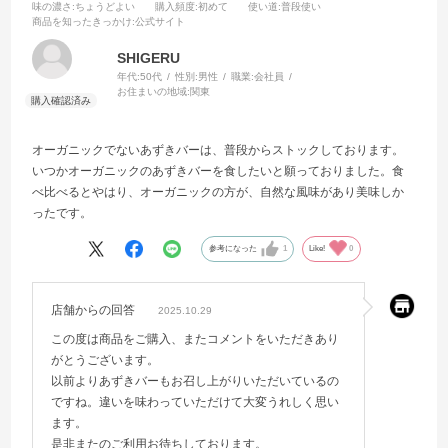
味の濃さ
:ちょうどよい
購入頻度
:初めて
使い道
:普段使い
商品を知ったきっかけ
:公式サイト
SHIGERU
年代:
50代
性別:
男性
職業:
会社員
お住まいの地域:
関東
オーガニックでないあずきバーは、普段からストックしております。
いつかオーガニックのあずきバーを食したいと願っておりました。食
べ比べるとやはり、オーガニックの方が、自然な風味があり美味しか
ったです。
参考になった
1
Like!
0
店舗からの回答
2025.10.29
この度は商品をご購入、またコメントをいただきあり
がとうございます。
以前よりあずきバーもお召し上がりいただいているの
ですね。違いを味わっていただけて大変うれしく思い
ます。
是非またのご利用お待ちしております。