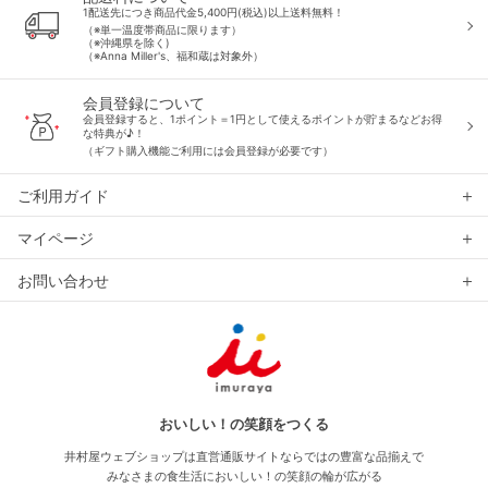
1配送先につき商品代金5,400円(税込)以上送料無料！
（※単一温度帯商品に限ります）
（※沖縄県を除く)
（※Anna Miller's、福和蔵は対象外）
会員登録について
会員登録すると、1ポイント＝1円として使えるポイントが貯まるなどお得
な特典が♪！
（ギフト購入機能ご利用には会員登録が必要です）
ご利用ガイド
マイページ
お問い合わせ
おいしい！の笑顔をつくる
井村屋ウェブショップは直営通販サイトならではの豊富な品揃えで
みなさまの食生活においしい！の笑顔の輪が広がる