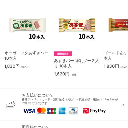
オーガニックあずきバー
ゴールドあず
10本入
本入
あずきバー 練乳ソース入
1,830円
り 10本入
1,830円
（税込）
（税込
1,620円
（税込）
お支払いについて
各種クレジットカード・銀行振込（先払）・代金引換・後払い・PayPayが
ご利用いただけます。
配送料について