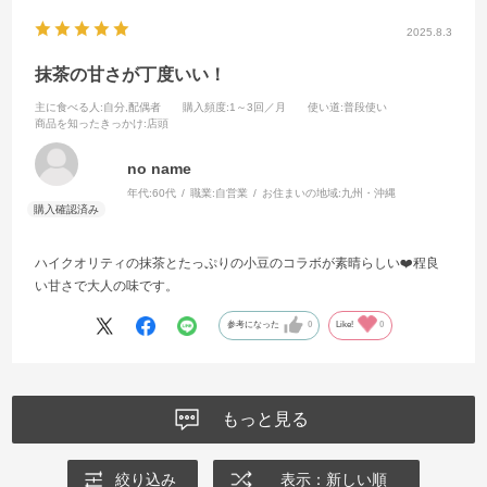
2025.8.3
抹茶の甘さが丁度いい！
主に食べる人
:自分,配偶者
購入頻度
:1～3回／月
使い道
:普段使い
商品を知ったきっかけ
:店頭
no name
年代:
60代
職業:
自営業
お住まいの地域:
九州・沖縄
ハイクオリティの抹茶とたっぷりの小豆のコラボが素晴らしい❤️程良
い甘さで大人の味です。
参考になった
0
Like!
0
もっと見る
絞り込み
表示：新しい順