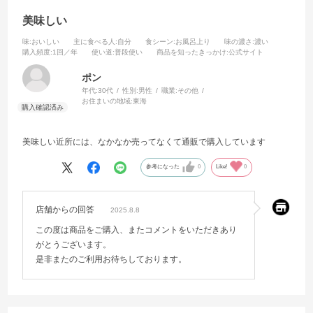
美味しい
味
:おいしい
主に食べる人
:自分
食シーン
:お風呂上り
味の濃さ
:濃い
購入頻度
:1回／年
使い道
:普段使い
商品を知ったきっかけ
:公式サイト
ポン
年代:
30代
性別:
男性
職業:
その他
お住まいの地域:
東海
美味しい近所には、なかなか売ってなくて通販で購入しています
参考になった
0
Like!
0
店舗からの回答
2025.8.8
この度は商品をご購入、またコメントをいただきあり
がとうございます。
是非またのご利用お待ちしております。