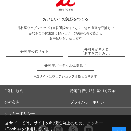
おいしい！の笑顔をつくる
井村屋ウェブショップは直営通販サイトならではの豊富な品揃えで
みなさまの食生活においしい！の笑顔の輪が広がる
お手伝いをいたします
井村屋が考える
井村屋公式サイト
「あずきのチカラ」
井村屋バーチャル工場見学
※当サイトはウェブショップ価格となります
ご利用規約
特定商取引法に基づく表示
会社案内
プライバシーポリシー
クッキーポリシー
当サイトでは、サイトの利便性向上のため、クッキー
Facebook
Instagram
Twitter
You
(Cookie)を使用しています。