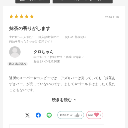
2026.7.18
抹茶の香りがします
主に食べる人
:自分
購入頻度
:初めて
使い道
:普段使い
商品を知ったきっかけ
:公式サイト
クロちゃん
年代:
60代
性別:
女性
職業:
自営業
お住まいの地域:
関東
近所のスーパーやコンビニでは、アズキバーは売っていても「抹茶あ
ずきバー」が売っていないのです。ましてやゴールドはまったく見た
こともないです。
届いて袋をあけたら抹茶のいい香りがして、かき氷の「宇治金時」の
続きを読む
ようで美味しいです。
暑い日の午後、掃除などで汗をかいた後に最高です
参考になった
0
Like!
0