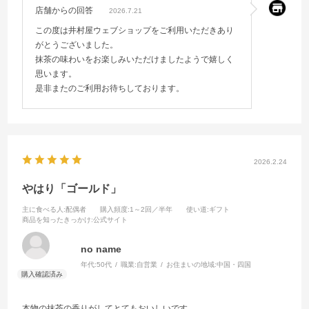
店舗からの回答
2026.7.21
この度は井村屋ウェブショップをご利用いただきあり
がとうございました。
抹茶の味わいをお楽しみいただけましたようで嬉しく
思います。
是非またのご利用お待ちしております。
2026.2.24
やはり「ゴールド」
主に食べる人
:配偶者
購入頻度
:1～2回／半年
使い道
:ギフト
商品を知ったきっかけ
:公式サイト
no name
年代:
50代
職業:
自営業
お住まいの地域:
中国・四国
本物の抹茶の香りがしてとてもおいしいです。