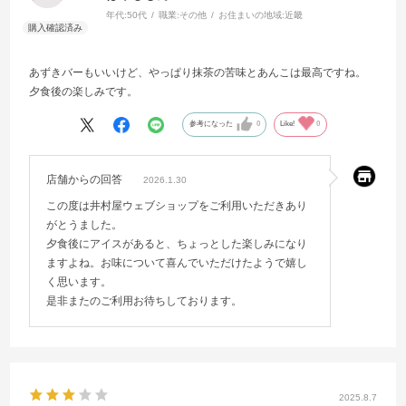
年代:
50代
職業:
その他
お住まいの地域:
近畿
あずきバーもいいけど、やっぱり抹茶の苦味とあんこは最高ですね。
夕食後の楽しみです。
参考になった
0
Like!
0
店舗からの回答
2026.1.30
この度は井村屋ウェブショップをご利用いただきあり
がとうました。
夕食後にアイスがあると、ちょっとした楽しみになり
ますよね。お味について喜んでいただけたようで嬉し
く思います。
是非またのご利用お待ちしております。
2025.8.7