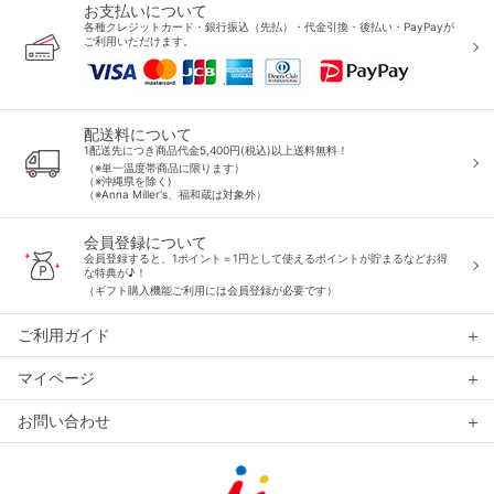
お支払いについて
各種クレジットカード・銀行振込（先払）・代金引換・後払い・PayPayが
ご利用いただけます。
配送料について
1配送先につき商品代金5,400円(税込)以上送料無料！
（※単一温度帯商品に限ります）
（※沖縄県を除く)
（※Anna Miller's、福和蔵は対象外）
会員登録について
会員登録すると、1ポイント＝1円として使えるポイントが貯まるなどお得
な特典が♪！
（ギフト購入機能ご利用には会員登録が必要です）
ご利用ガイド
マイページ
お問い合わせ