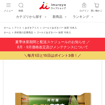
メニュー
検索
ログイン
買い物かご
カテゴリから探す
新商品
ランキング
ホーム
>
アイス
>
あずきアイス
>
ゴールドあずきバー 抹茶 10本入
ホーム
>
井村屋の定番商品
>
ゴールドあずきバー 抹茶 10本入
夏季休業期間と配送スケジュールのお知らせ
／
8月・9月価格改定及びメンテナンスについて
＼毎月1日と15日はポイント3倍！／