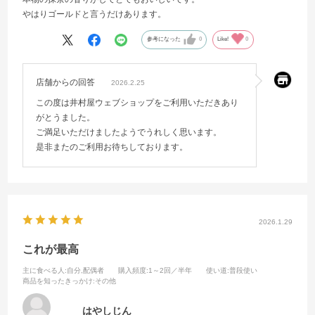
やはりゴールドと言うだけあります。
参考になった
0
Like!
0
店舗からの回答
2026.2.25
この度は井村屋ウェブショップをご利用いただきあり
がとうました。
ご満足いただけましたようでうれしく思います。
是非またのご利用お待ちしております。
2026.1.29
これが最高
主に食べる人
:自分,配偶者
購入頻度
:1～2回／半年
使い道
:普段使い
商品を知ったきっかけ
:その他
はやしじん