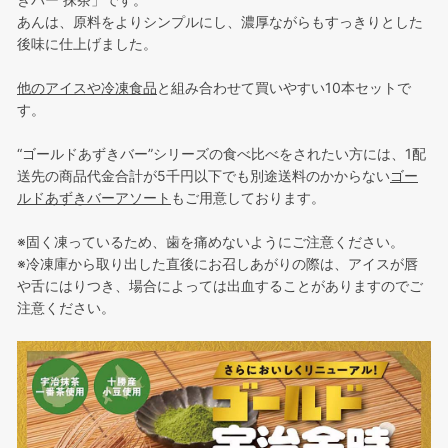
あんは、原料をよりシンプルにし、濃厚ながらもすっきりとした
後味に仕上げました。
他のアイスや冷凍食品
と組み合わせて買いやすい10本セットで
す。
“ゴールドあずきバー”シリーズの食べ比べをされたい方には、1配
送先の商品代金合計が5千円以下でも別途送料のかからない
ゴー
ルドあずきバーアソート
もご用意しております。
※固く凍っているため、歯を痛めないようにご注意ください。
※冷凍庫から取り出した直後にお召しあがりの際は、アイスが唇
や舌にはりつき、場合によっては出血することがありますのでご
注意ください。