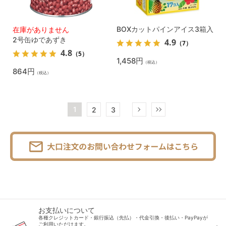
BOXカットパインアイス3箱入
在庫がありません
2号缶ゆであずき
4.9
（7）
4.8
（5）
1,458円
（税込）
864円
（税込）
1
2
3
お支払いについて
各種クレジットカード・銀行振込（先払）・代金引換・後払い・PayPayが
ご利用いただけます。