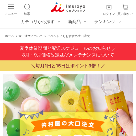
メニュー
検索
ログイン
買い物かご
カテゴリから探す
新商品
ランキング
ホーム
>
大口注文について
>
イベントにもおすすめ大口注文
夏季休業期間と配送スケジュールのお知らせ
／
8月・9月価格改定及びメンテナンスについて
＼毎月1日と15日はポイント3倍！／