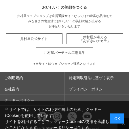
おいしい！の笑顔をつくる
井村屋ウェブショップは直営通販サイトならではの豊富な品揃えで
みなさまの食生活においしい！の笑顔の輪が広がる
お手伝いをいたします
井村屋が考える
井村屋公式サイト
「あずきのチカラ」
井村屋バーチャル工場見学
※当サイトはウェブショップ価格となります
ご利用規約
特定商取引法に基づく表示
会社案内
プライバシーポリシー
クッキーポリシー
当サイトでは、サイトの利便性向上のため、クッキー
Facebook
Instagram
Twitter
You
(Cookie)を使用しています。
OK
サイトを利用することでクッキー(Cookie)の使用を承諾し
たことになります。クッキーポリシーは
こちら
Copyright ©
2026
Imuraya Co., Ltd. All Rights Reserved.