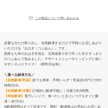
この商品について問い合わせる
必要な分だけ取り出し、自然解凍するだけで手軽にお召しあがり
いただける『おはぎ（つぶあん）』です。
国産もち米のおはぎ生地を、北海道産小豆で作った甘さすっきり
のつぶあんで包みました。デザートメニューやトッピングに使い
やすい小ぶりサイズ！（標準30g/粒）
＼選べる解凍方法／
【自然解凍/常温】
誰でも簡単・手間いらず！常温(約20℃)で約1
時間30分。
【自然解凍/冷蔵】
計画的に解凍可能に！冷蔵で約3時間。
【時短解凍】
電子レンジで、食べたいときにいつでもすぐに解
凍！(約15分)
※解凍時間はすべて目安です。開封・解凍後はお早めにお召しあ