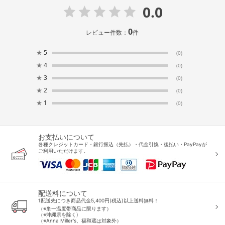
0.0
0
レビュー件数：
件
★
5
(0)
★
4
(0)
★
3
(0)
★
2
(0)
★
1
(0)
お支払いについて
各種クレジットカード・銀行振込（先払）・代金引換・後払い・PayPayが
ご利用いただけます。
配送料について
1配送先につき商品代金5,400円(税込)以上送料無料！
（※単一温度帯商品に限ります）
（※沖縄県を除く)
（※Anna Miller's、福和蔵は対象外）