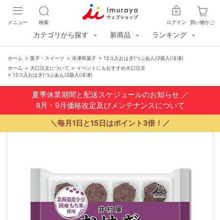
メニュー
検索
ログイン
買い物かご
カテゴリから探す
新商品
ランキング
ホーム
>
菓子・スイーツ
>
冷凍和菓子
>
12コ入おはぎ(つぶあん)2袋入(冷凍)
ホーム
>
大口注文について
>
イベントにもおすすめ大口注文
>
12コ入おはぎ(つぶあん)2袋入(冷凍)
夏季休業期間と配送スケジュールのお知らせ
／
8月・9月価格改定及びメンテナンスについて
＼毎月1日と15日はポイント3倍！／