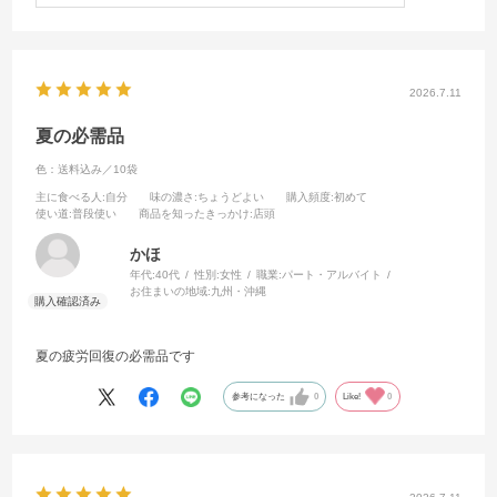
2026.7.11
夏の必需品
色：送料込み／10袋
主に食べる人
:自分
味の濃さ
:ちょうどよい
購入頻度
:初めて
使い道
:普段使い
商品を知ったきっかけ
:店頭
かほ
年代:
40代
性別:
女性
職業:
パート・アルバイト
お住まいの地域:
九州・沖縄
夏の疲労回復の必需品です
参考になった
0
Like!
0