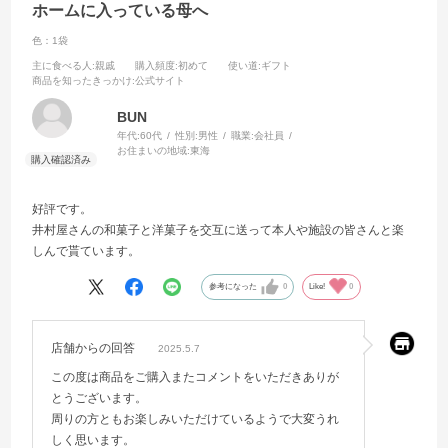
ホームに入っている母へ
色：1袋
主に食べる人
:親戚
購入頻度
:初めて
使い道
:ギフト
商品を知ったきっかけ
:公式サイト
BUN
年代:
60代
性別:
男性
職業:
会社員
お住まいの地域:
東海
好評です。
井村屋さんの和菓子と洋菓子を交互に送って本人や施設の皆さんと楽
しんで貰ています。
参考になった
0
Like!
0
店舗からの回答
2025.5.7
この度は商品をご購入またコメントをいただきありが
とうございます。
周りの方ともお楽しみいただけているようで大変うれ
しく思います。