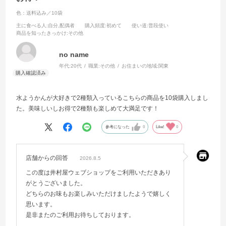
色：送料込み／10袋
主に食べる人
:自分,配偶者
購入頻度
:初めて
使い道
:普段使い
商品を知ったきっかけ
:その他
no name
年代:
20代
職業:
その他
お住まいの地域:
関東
水ようかんが大好きで2種類入っているこちらの商品を10袋購入しまし
た。美味しいしお得で2種類も楽しめて大満足です！
参考になった
0
Like!
0
店舗からの回答
2026.8.5
この度は井村屋ウェブショップをご利用いただきあり
がとうございました。
どちらのお味もお楽しみいただけましたようで嬉しく
思います。
是非またのご利用お待ちしております。