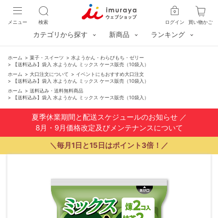
メニュー
検索
ログイン
買い物かご
カテゴリから探す
新商品
ランキング
ホーム
>
菓子・スイーツ
>
水ようかん・わらびもち・ゼリー
>
【送料込み】袋入 水ようかん ミックス ケース販売（10袋入）
ホーム
>
大口注文について
>
イベントにもおすすめ大口注文
>
【送料込み】袋入 水ようかん ミックス ケース販売（10袋入）
ホーム
>
送料込み・送料無料商品
>
【送料込み】袋入 水ようかん ミックス ケース販売（10袋入）
夏季休業期間と配送スケジュールのお知らせ
／
8月・9月価格改定及びメンテナンスについて
＼毎月1日と15日はポイント3倍！／