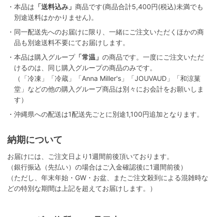
・本品は
「送料込み」
商品です(商品合計5,400円(税込)未満でも
別途送料はかかりません)。
・同一配送先へのお届けに限り、一緒にご注文いただくほかの商
品も別途送料不要にてお届けします。
・本品は購入グループ
「常温」
の商品です。一度にご注文いただ
けるのは、同じ購入グループの商品のみです。
（「冷凍」「冷蔵」「Anna Miller's」「JOUVAUD」「和涼菓
堂」などの他の購入グループ商品は別々にお会計をお願いしま
す）
・沖縄県への配送は1配送先ごとに別途1,100円追加となります。
納期について
お届けには、ご注文日より1週間前後頂いております。
（銀行振込（先払い）の場合はご入金確認後に1週間前後）
（ただし、年末年始・GW・お盆、またご注文殺到による混雑時な
どの特別な期間は上記を超えてお届けします。）