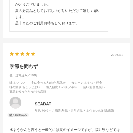
がとうございました。
夏の必需品としてお召し上がりいただけて嬉しく思い
ます。
是非またのご利用お待ちしております。
2026.4.8
季節を問わず
色：送料込み／10袋
味
:おいしい
主に食べる人
:自分,配偶者
食シーン
:おやつ・軽食
味の濃さ
:ちょうどよい
購入頻度
:1～2回／半年
使い道
:普段使い
商品を知ったきっかけ
:店頭
SEABAT
年代:
70代～
職業:
無職・定年退職
お住まいの地域:
東海
水ようかんと言うと一般的には夏のイメージですが、福井県などでは