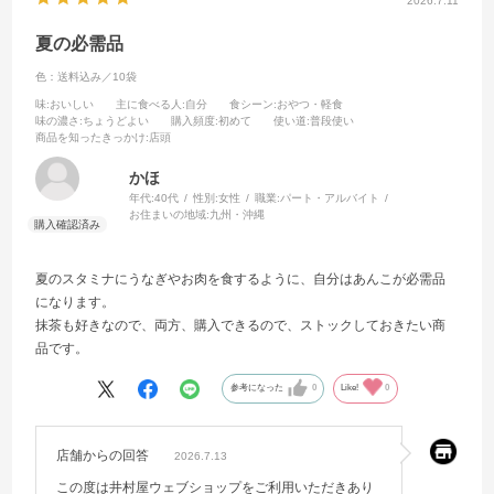
2026.7.11
夏の必需品
色：送料込み／10袋
味
:おいしい
主に食べる人
:自分
食シーン
:おやつ・軽食
味の濃さ
:ちょうどよい
購入頻度
:初めて
使い道
:普段使い
商品を知ったきっかけ
:店頭
かほ
年代:
40代
性別:
女性
職業:
パート・アルバイト
お住まいの地域:
九州・沖縄
夏のスタミナにうなぎやお肉を食するように、自分はあんこが必需品
になります。
抹茶も好きなので、両方、購入できるので、ストックしておきたい商
品です。
参考になった
0
Like!
0
店舗からの回答
2026.7.13
この度は井村屋ウェブショップをご利用いただきあり