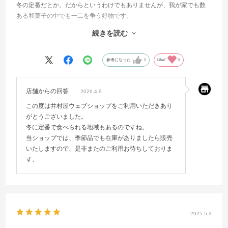
冬の定番だとか。だからというわけでもありませんが、我が家でも数
ある和菓子の中でも一二を争う好物です。
ツルンと喉を通る食感は他のどの和菓子よりおいのですが、冬になる
続きを読む
と取り扱う店舗も少なくなり残念な限りです。
そんなこともあって今回直販をお願いした次第です。夫婦で楽しくい
ただいております。
参考になった
0
Like!
0
店舗からの回答
2026.4.9
この度は井村屋ウェブショップをご利用いただきあり
がとうございました。
冬に定番で食べられる地域もあるのですね。
当ショップでは、季節品でも在庫がありましたら販売
いたしますので、是非またのご利用お待ちしておりま
す。
2025.5.3