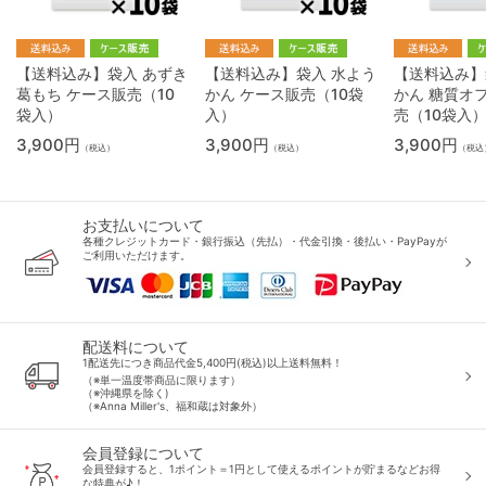
【送料込み】袋入 あずき
【送料込み】袋入 水よう
【送料込み】
葛もち ケース販売（10
かん ケース販売（10袋
かん 糖質オ
袋入）
入）
売（10袋入
3,900円
3,900円
3,900円
（税込）
（税込）
（税込
お支払いについて
各種クレジットカード・銀行振込（先払）・代金引換・後払い・PayPayが
ご利用いただけます。
配送料について
1配送先につき商品代金5,400円(税込)以上送料無料！
（※単一温度帯商品に限ります）
（※沖縄県を除く)
（※Anna Miller's、福和蔵は対象外）
会員登録について
会員登録すると、1ポイント＝1円として使えるポイントが貯まるなどお得
な特典が♪！