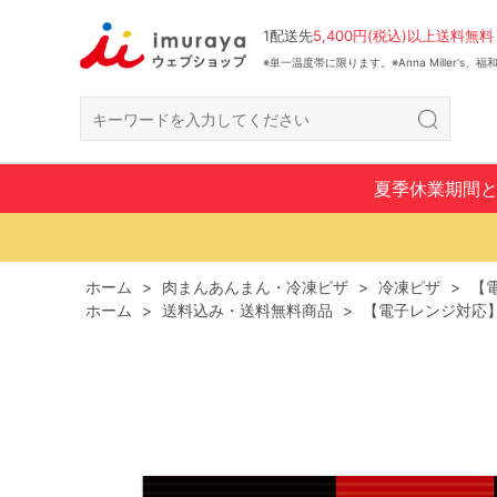
1配送先
5,400円(税込)以上送料無料
※単一温度帯に限ります。※Anna Miller's
夏季休業期間
ホーム
>
肉まんあんまん・冷凍ピザ
>
冷凍ピザ
>
【電
ホーム
>
送料込み・送料無料商品
>
【電子レンジ対応】2