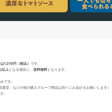
は1,210円（税込）
です。
込)以上
となる場合に、
送料無料
となります。
のみです。
UD」「和涼菓堂」などの他の購入グループ商品は別々にお会計をお願いします）
ます。