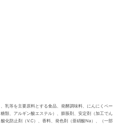
白、乳等を主要原料とする食品、発酵調味料、にんにくペー
多糖類、アルギン酸エステル）、膨脹剤、安定剤（加工でん
酸化防止剤（V.C）、香料、発色剤（亜硝酸Na）、（一部