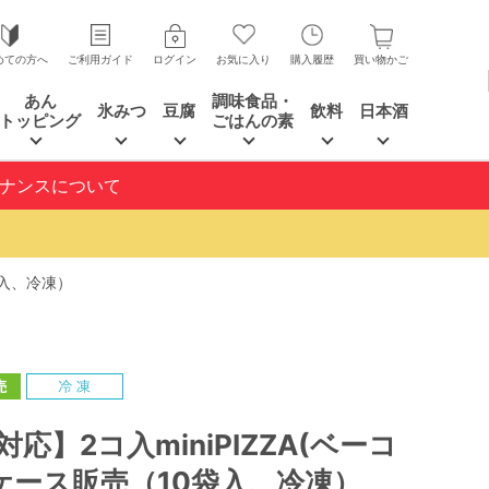
めての方へ
ご利用ガイド
ログイン
お気に入り
購入履歴
買い物かご
あん
調味食品・
氷みつ
豆腐
飲料
日本酒
トッピング
ごはんの素
テナンスについて
袋入、冷凍）
応】2コ入miniPIZZA(ベーコ
 ケース販売（10袋入、冷凍）