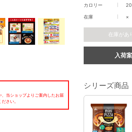
カロリー
2
在庫
×
在庫があ
入荷
シリーズ商品
か、当ショップよりご案内したお届
ください。