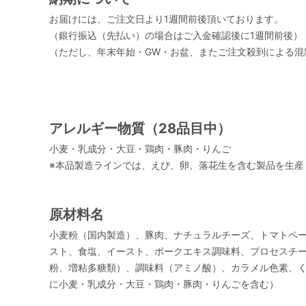
お届けには、ご注文日より1週間前後頂いております。
（銀行振込（先払い）の場合はご入金確認後に1週間前後）
（ただし、年末年始・GW・お盆、またご注文殺到による混
アレルギー物質（28品目中）
小麦・乳成分・大豆・鶏肉・豚肉・りんご
※本品製造ラインでは、えび、卵、落花生を含む製品を生産
原材料名
小麦粉（国内製造）、豚肉、ナチュラルチーズ、トマトペ
スト、食塩、イースト、ポークエキス調味料、プロセスチ
粉、増粘多糖類）、調味料（アミノ酸）、カラメル色素、くん
に小麦・乳成分・大豆・鶏肉・豚肉・りんごを含む）