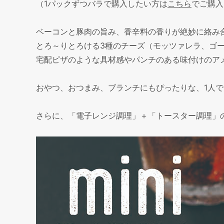
（1パックずつバラで購入したい方は
こちら
でご購入
ベーコンと豚肉の旨み、香辛料の香りが絶妙に絡み
とろ～りとろける3種のチーズ（モッツァレラ、ゴ
宅配ピザのような具材感やパンチのある味付けのア
おやつ、おつまみ、ブランチにもぴったりな、1人
さらに、「電子レンジ調理」＋「トースター調理」の