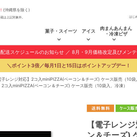
！
(沖縄県を除く)
はじ
、福和蔵は上記対象外。
肉まんあんまん
菓子・スイーツ
アイス
・冷凍ピザ
と配送スケジュールのお知らせ
／
8月・9月価格改定及びメン
＼ポイント3倍／毎月1日と15日はポイントアップデー！
子レンジ対応】2コ入miniPIZZA(ベーコン＆チーズ) ケース販売（10
コ入miniPIZZA(ベーコン＆チーズ) ケース販売（10袋入、冷凍）
【電子レンジ対
ン＆チーズ)