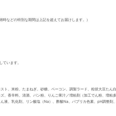
雑時などの特別な期間は上記を超えてお届けします。）
しています。
ースト、米粉、たまねぎ、砂糖、ベーコン、調製ラード、粒状大豆たん
ーズ、香辛料、清酒、パン粉、りんご果汁／増粘剤（加工でん粉、増粘
液、乳化剤、リン酸塩（Na）、酢酸Na、パプリカ色素、pH調整剤、