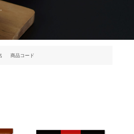
。
名
商品コード