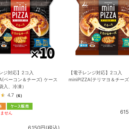
ンジ対応】2コ入
【電子レンジ対応】2コ入
IZZA(ベーコン＆チーズ) ケース
miniPIZZA(テリマヨ＆チーズ
0袋入、冷凍）
4.7
（6）
61
りません
6,150円(税込)