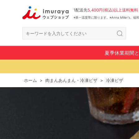
1配送先
5,400円(税込)以上送料無料
※単一温度帯に限ります。※Anna Miller's
夏季休業期間
ホーム
>
肉まんあんまん・冷凍ピザ
>
冷凍ピザ