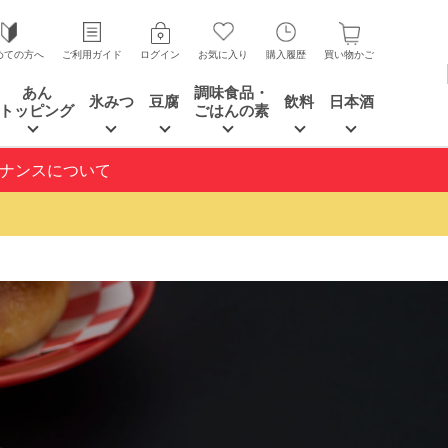
めての方へ
ご利用ガイド
ログイン
お気に入り
購入履歴
買い物かご
あん
調味食品・
氷みつ
豆腐
飲料
日本酒
トッピング
ごはんの素
テナンスについて