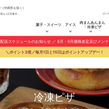
！
(沖縄県を除く)
はじ
、福和蔵は上記対象外。
肉まんあんまん
菓子・スイーツ
アイス
・冷凍ピザ
と配送スケジュールのお知らせ
／
8月・9月価格改定及びメン
＼ポイント3倍／毎月1日と15日はポイントアップデー！
冷凍ピザ