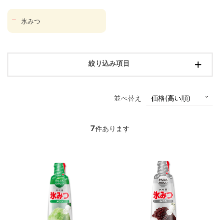
氷みつ
絞り込み項目
並べ替え
7
件あります