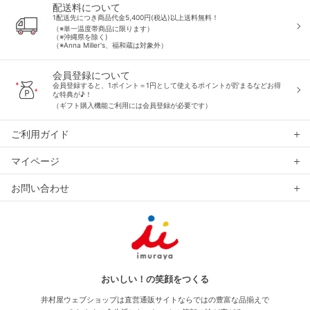
配送料について
1配送先につき商品代金5,400円(税込)以上送料無料！
（※単一温度帯商品に限ります）
（※沖縄県を除く)
（※Anna Miller's、福和蔵は対象外）
会員登録について
会員登録すると、1ポイント＝1円として使えるポイントが貯まるなどお得
な特典が♪！
（ギフト購入機能ご利用には会員登録が必要です）
ご利用ガイド
マイページ
お問い合わせ
おいしい！の笑顔をつくる
井村屋ウェブショップは直営通販サイトならではの豊富な品揃えで