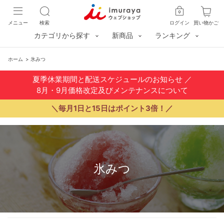
メニュー
検索
ログイン
買い物かご
カテゴリから探す
新商品
ランキング
ホーム
>
氷みつ
夏季休業期間と配送スケジュールのお知らせ
／
8月・9月価格改定及びメンテナンスについて
＼毎月1日と15日はポイント3倍！／
氷みつ