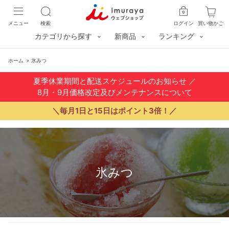
メニュー
検索
ログイン
買い物かご
カテゴリから探す
新商品
ランキング
ホーム
>
氷みつ
夏季休業期間と配送スケジュールのお知らせ
／
8月・9月価格改定及びメンテナンスについて
＼毎月1日と15日はポイント3倍！／
氷みつ