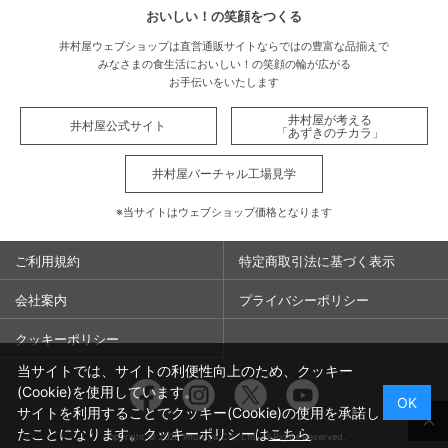
おいしい！の笑顔をつくる
井村屋ウェブショップは直営通販サイトならではの豊富な品揃えで
みなさまの食生活においしい！の笑顔の輪が広がる
お手伝いをいたします
井村屋が考える
井村屋公式サイト
「あずきのチカラ」
井村屋バーチャル工場見学
※当サイトはウェブショップ価格となります
ご利用規約
特定商取引法に基づく表示
会社案内
プライバシーポリシー
クッキーポリシー
当サイトでは、サイトの利便性向上のため、クッキー
Facebook
Instagram
Twitter
You
(Cookie)を使用しています。
OK
サイトを利用することでクッキー(Cookie)の使用を承諾し
たことになります。クッキーポリシーは
こちら
Copyright ©
2026
Imuraya Co., Ltd. All Rights Reserved.