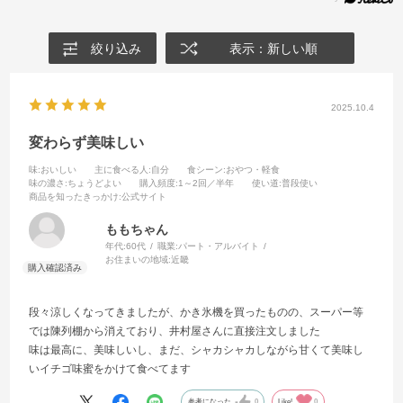
絞り込み
表示：新しい順
2025.10.4
変わらず美味しい
味
:おいしい
主に食べる人
:自分
食シーン
:おやつ・軽食
味の濃さ
:ちょうどよい
購入頻度
:1～2回／半年
使い道
:普段使い
商品を知ったきっかけ
:公式サイト
ももちゃん
年代:
60代
職業:
パート・アルバイト
お住まいの地域:
近畿
段々涼しくなってきましたが、かき氷機を買ったものの、スーパー等
では陳列棚から消えており、井村屋さんに直接注文しました
味は最高に、美味しいし、まだ、シャカシャカしながら甘くて美味し
いイチゴ味蜜をかけて食べてます
参考になった
0
Like!
0