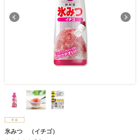
氷みつ （イチゴ）