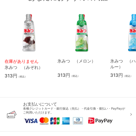
氷みつ （メロン）
氷みつ （ハ
在庫がありません
ルー）
氷みつ （みぞれ）
313円
313円
313円
（税込）
（税込）
（税込）
お支払いについて
各種クレジットカード・銀行振込（先払）・代金引換・後払い・PayPayが
ご利用いただけます。