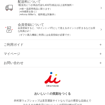
配送料について
1配送先につき商品代金5,400円(税込)以上送料無料！
（※単一温度帯商品に限ります）
（※沖縄県を除く)
（※Anna Miller's、福和蔵は対象外）
会員登録について
会員登録すると、1ポイント＝1円として使えるポイントが貯まるなどお得
な特典が♪！
（ギフト購入機能ご利用には会員登録が必要です）
ご利用ガイド
マイページ
お問い合わせ
おいしい！の笑顔をつくる
井村屋ウェブショップは直営通販サイトならではの豊富な品揃えで
みなさまの食生活においしい！の笑顔の輪が広がる