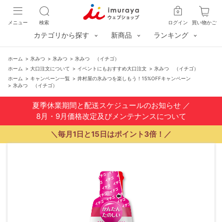
メニュー
検索
ログイン
買い物かご
カテゴリから探す
新商品
ランキング
ホーム
>
氷みつ
>
氷みつ
>
氷みつ （イチゴ）
ホーム
>
大口注文について
>
イベントにもおすすめ大口注文
>
氷みつ （イチゴ）
ホーム
>
キャンペーン一覧
>
井村屋の氷みつを楽しもう！15%OFFキャンペーン
>
氷みつ （イチゴ）
夏季休業期間と配送スケジュールのお知らせ
／
8月・9月価格改定及びメンテナンスについて
＼毎月1日と15日はポイント3倍！／