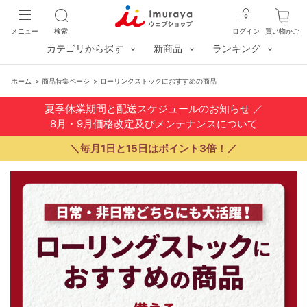
メニュー
検索
ログイン
買い物かご
カテゴリから探す
新商品
ランキング
ホーム
>
商品特集ページ
>
ローリングストックにおすすめの商品
夏季休業期間と配送スケジュールのお知らせ
／
8月・9月価格改定及びメンテナンスについて
＼毎月1日と15日はポイント3倍！／