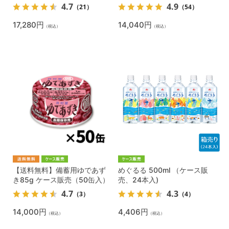
4.7
4.9
（21）
（54）
17,280円
14,040円
（税込）
（税込）
【送料無料】備蓄用ゆであず
めぐるる 500ml （ケース販
き85g ケース販売（50缶入）
売、24本入)
4.7
4.3
（3）
（4）
14,000円
4,406円
（税込）
（税込）