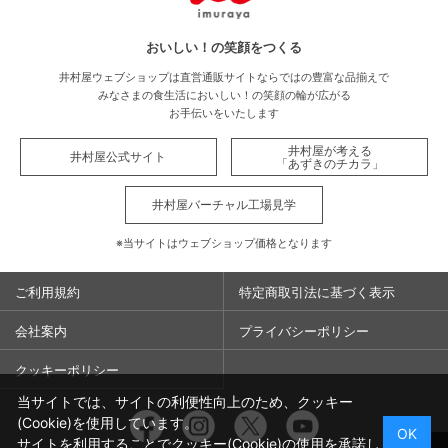
おいしい！の笑顔をつくる
井村屋ウェブショップは直営通販サイトならではの豊富な品揃えで
みなさまの食生活においしい！の笑顔の輪が広がる
お手伝いをいたします
井村屋が考える
井村屋公式サイト
「あずきのチカラ」
井村屋バーチャル工場見学
※当サイトはウェブショップ価格となります
ご利用規約
特定商取引法に基づく表示
会社案内
プライバシーポリシー
クッキーポリシー
当サイトでは、サイトの利便性向上のため、クッキー
Facebook
Instagram
Twitter
You
(Cookie)を使用しています。
OK
サイトを利用することでクッキー(Cookie)の使用を承諾し