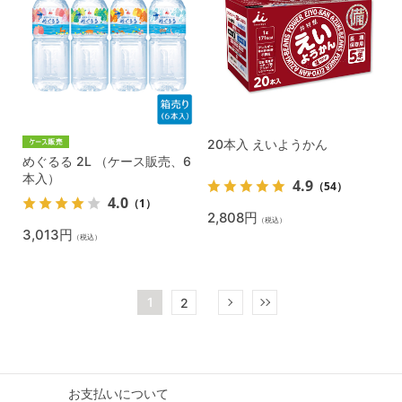
20本入 えいようかん
めぐるる 2L （ケース販売、6
本入）
4.9
（54）
4.0
（1）
2,808円
（税込）
3,013円
（税込）
1
2
お支払いについて