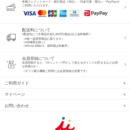
各種クレジットカード・銀行振込（先払）・代金引換・後払い・PayPayが
ご利用いただけます。
配送料について
1配送先につき商品代金5,400円(税込)以上送料無料！
（※単一温度帯商品に限ります）
（※沖縄県を除く)
（※Anna Miller's、福和蔵は対象外）
会員登録について
会員登録すると、1ポイント＝1円として使えるポイントが貯まるなどお得
な特典が♪！
（ギフト購入機能ご利用には会員登録が必要です）
ご利用ガイド
マイページ
お問い合わせ