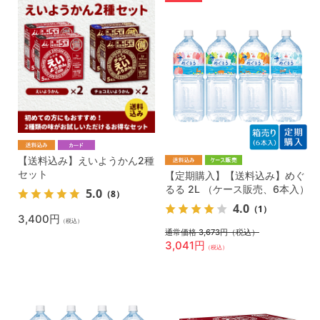
【送料込み】えいようかん2種
セット
【定期購入】【送料込み】めぐ
るる 2L （ケース販売、6本入）
5.0
（8）
4.0
（1）
3,400円
（税込）
通常価格 3,673円
（税込）
3,041円
（税込）