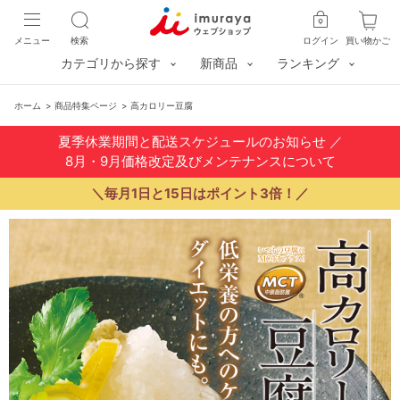
メニュー
検索
ログイン
買い物かご
カテゴリから探す
新商品
ランキング
ホーム
>
商品特集ページ
>
高カロリー豆腐
夏季休業期間と配送スケジュールのお知らせ
／
8月・9月価格改定及びメンテナンスについて
＼毎月1日と15日はポイント3倍！／