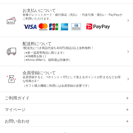
お支払いについて
各種クレジットカード・銀行振込（先払）・代金引換・後払い・PayPayが
ご利用いただけます。
配送料について
1配送先につき商品代金5,400円(税込)以上送料無料！
（※単一温度帯商品に限ります）
（※沖縄県を除く)
（※Anna Miller's、福和蔵は対象外）
会員登録について
会員登録すると、1ポイント＝1円として使えるポイントが貯まるなどお得
な特典が♪！
（ギフト購入機能ご利用には会員登録が必要です）
ご利用ガイド
マイページ
お問い合わせ