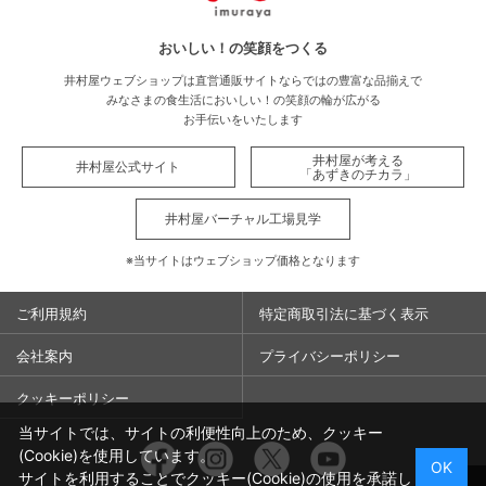
おいしい！の笑顔をつくる
井村屋ウェブショップは直営通販サイトならではの豊富な品揃えで
みなさまの食生活においしい！の笑顔の輪が広がる
お手伝いをいたします
井村屋が考える
井村屋公式サイト
「あずきのチカラ」
井村屋バーチャル工場見学
※当サイトはウェブショップ価格となります
ご利用規約
特定商取引法に基づく表示
会社案内
プライバシーポリシー
クッキーポリシー
当サイトでは、サイトの利便性向上のため、クッキー
Facebook
Instagram
Twitter
You
(Cookie)を使用しています。
OK
サイトを利用することでクッキー(Cookie)の使用を承諾し