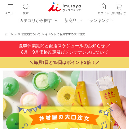
メニュー
検索
ログイン
買い物かご
カテゴリから探す
新商品
ランキング
ホーム
>
大口注文について
>
イベントにもおすすめ大口注文
夏季休業期間と配送スケジュールのお知らせ
／
8月・9月価格改定及びメンテナンスについて
＼毎月1日と15日はポイント3倍！／