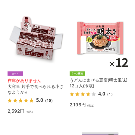
うどんにまぜる豆腐(明太風味)
在庫がありません
12コ入(冷蔵)
大容量 片手で食べられる小さ
なようかん
4.0
（1）
5.0
（10）
2,196円
（税込）
2,592円
（税込）