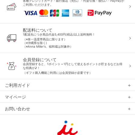
各種クレジットカード・銀行振込（先払）・代金引換・後払い・PayPayが
ご利用いただけます。
配送料について
1配送先につき商品代金5,400円(税込)以上送料無料！
（※単一温度帯商品に限ります）
（※沖縄県を除く)
（※Anna Miller's、福和蔵は対象外）
会員登録について
会員登録すると、1ポイント＝1円として使えるポイントが貯まるなどお得
な特典が♪！
（ギフト購入機能ご利用には会員登録が必要です）
ご利用ガイド
マイページ
お問い合わせ