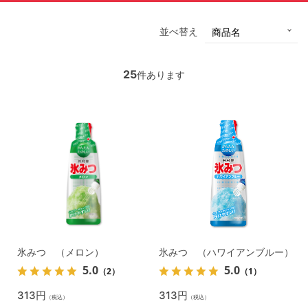
並べ替え
25
件あります
氷みつ （メロン）
氷みつ （ハワイアンブルー）
5.0
5.0
（2）
（1）
313円
313円
（税込）
（税込）