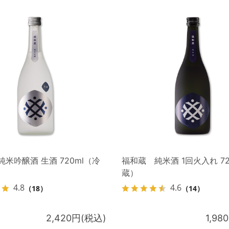
米吟醸酒 生酒 720ml（冷
福和蔵 純米酒 1回火入れ 72
蔵）
4.8
4.6
（18）
（14）
2,420円(税込)
1,98