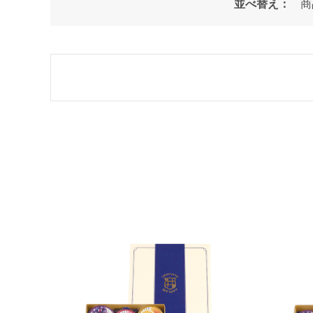
並べ替え：
商