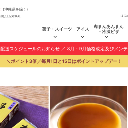
！
(沖縄県を除く)
はじ
、福和蔵は上記対象外。
肉まんあんまん
菓子・スイーツ
アイス
・冷凍ピザ
と配送スケジュールのお知らせ
／
8月・9月価格改定及びメン
＼ポイント3倍／毎月1日と15日はポイントアップデー！