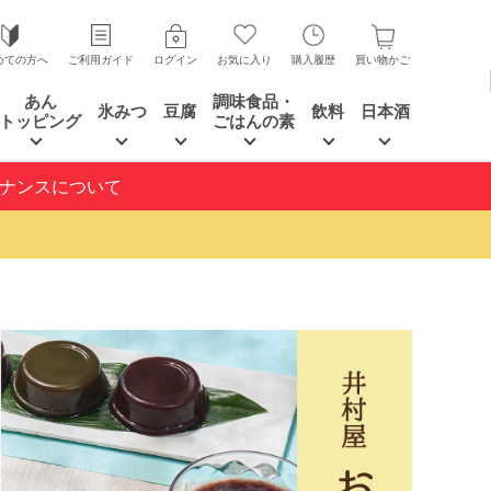
めての方へ
ご利用ガイド
ログイン
お気に入り
購入履歴
買い物かご
あん
調味食品・
氷みつ
豆腐
飲料
日本酒
トッピング
ごはんの素
テナンスについて