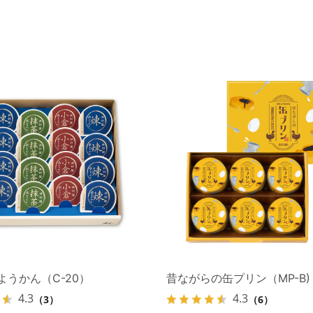
ようかん（C-20）
昔ながらの缶プリン（MP-B)
4.3
4.3
（3）
（6）