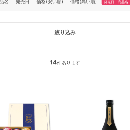
品名
発売日
価格(安い順)
価格(高い順)
発売日＋商品名
絞り込み
14
件あります