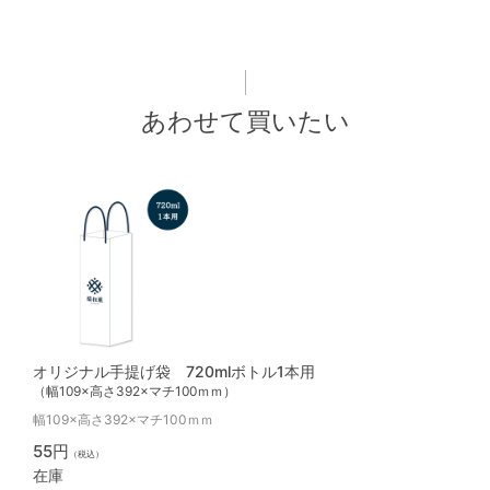
あわせて買いたい
オリジナル手提げ袋 720mlボトル1本用
（幅109×高さ392×マチ100ｍｍ）
幅109×高さ392×マチ100ｍｍ
55円
（税込）
在庫