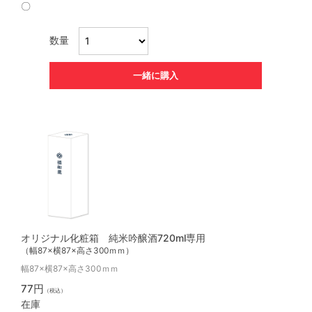
〇
数量
一緒に購入
オリジナル化粧箱 純米吟醸酒720ml専用
（幅87×横87×高さ300ｍｍ）
幅87×横87×高さ300ｍｍ
77円
（税込）
在庫