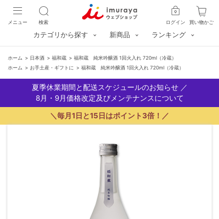
メニュー
検索
ログイン
買い物かご
カテゴリから探す
新商品
ランキング
ホーム
>
日本酒
>
福和蔵
>
福和蔵 純米吟醸酒 1回火入れ 720ml（冷蔵）
ホーム
>
お手土産・ギフトに
>
福和蔵 純米吟醸酒 1回火入れ 720ml（冷蔵）
夏季休業期間と配送スケジュールのお知らせ
／
8月・9月価格改定及びメンテナンスについて
＼毎月1日と15日はポイント3倍！／