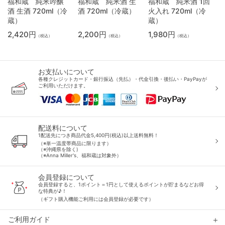
福和蔵 純米吟醸
福和蔵 純米酒 生
福和蔵 純米酒 1回
酒 生酒 720ml（冷
酒 720ml（冷蔵）
火入れ 720ml（冷
蔵）
蔵）
2,420円
2,200円
1,980円
（税込）
（税込）
（税込）
お支払いについて
各種クレジットカード・銀行振込（先払）・代金引換・後払い・PayPayが
ご利用いただけます。
配送料について
1配送先につき商品代金5,400円(税込)以上送料無料！
（※単一温度帯商品に限ります）
（※沖縄県を除く)
（※Anna Miller's、福和蔵は対象外）
会員登録について
会員登録すると、1ポイント＝1円として使えるポイントが貯まるなどお得
な特典が♪！
（ギフト購入機能ご利用には会員登録が必要です）
ご利用ガイド