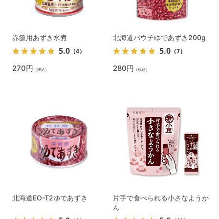
赤飯用あずき水煮
北海道パウチゆであずき200g
5.0
5.0
（4）
（7）
270円
280円
（税込）
（税込）
北海道EO-T2ゆであずき
片手で食べられる小さなようか
ん