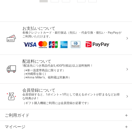
お支払いについて
各種クレジットカード・銀行振込（先払）・代金引換・後払い・PayPayが
ご利用いただけます。
配送料について
1配送先につき商品代金5,400円(税込)以上送料無料！
（※単一温度帯商品に限ります）
（※沖縄県を除く)
（※Anna Miller's、福和蔵は対象外）
会員登録について
会員登録すると、1ポイント＝1円として使えるポイントが貯まるなどお得
な特典が♪！
（ギフト購入機能ご利用には会員登録が必要です）
ご利用ガイド
マイページ