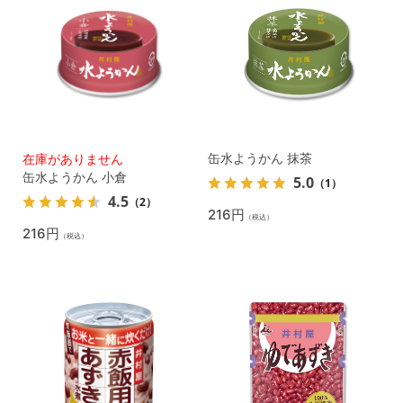
缶水ようかん 抹茶
在庫がありません
缶水ようかん 小倉
5.0
（1）
4.5
（2）
216円
（税込）
216円
（税込）