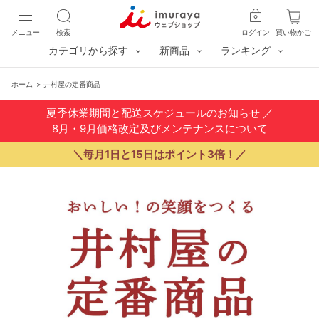
メニュー
検索
ログイン
買い物かご
カテゴリから探す
新商品
ランキング
ホーム
>
井村屋の定番商品
夏季休業期間と配送スケジュールのお知らせ
／
8月・9月価格改定及びメンテナンスについて
＼毎月1日と15日はポイント3倍！／