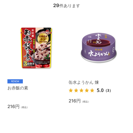
29
件あります
缶水ようかん 煉
お赤飯の素
5.0
（3）
216円
（税込）
216円
（税込）