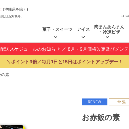
！
(沖縄県を除く)
はじ
、福和蔵は上記対象外。
肉まんあんまん
菓子・スイーツ
アイス
・冷凍ピザ
と配送スケジュールのお知らせ
／
8月・9月価格改定及びメン
＼ポイント3倍／毎月1日と15日はポイントアップデー！
飯の素
お赤飯の素