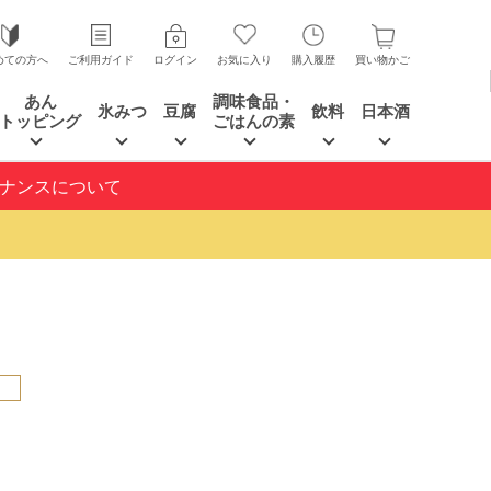
めての方へ
ご利用ガイド
ログイン
お気に入り
購入履歴
買い物かご
あん
調味食品・
氷みつ
豆腐
飲料
日本酒
トッピング
ごはんの素
テナンスについて