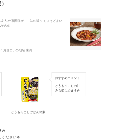
用）
戚,友人,仕事関係者
味の濃さ
:ちょうどよい
,その他
お住まいの地域:
東海
おすすめコメント
とうもろこしの甘
みも楽しめます🌽
とうもろこしごはんの素
🎶
ください🍀