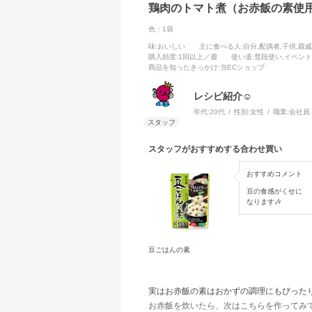
鶏肉のトマト煮（お赤飯の素使
色：1袋
味
:おいしい
主に食べる人
:自分,配偶者,子供,親
購入頻度
:1回以上／週
使い道
:普段使い,イベント
商品を知ったきっかけ
:当ECショップ
レシピ紹介☺
年代:
20代
性別:
女性
職業:
会社員
スタッフがおすすめする合わせ買い
おすすめコメント
豆の食感がくせに
なります🎶
豆ごはんの素
実はお赤飯の素はおかずの調理にもぴったり
お赤飯を炊いたら、次はこちらを作ってみて