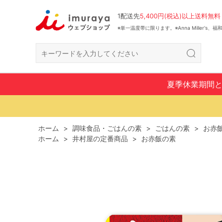
1配送先
5,400円(税込)以上送料無料
※単一温度帯に限ります。※Anna Miller's
夏季休業期間
ホーム
>
調味食品・ごはんの素
>
ごはんの素
>
お赤
ホーム
>
井村屋の定番商品
>
お赤飯の素