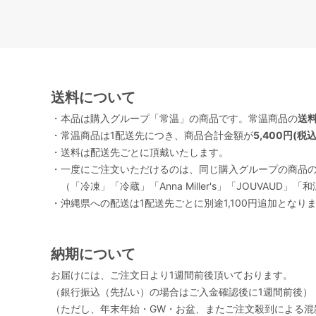
送料について
・本品は購入グループ「常温」の商品です。常温商品の
送料
・常温商品は1配送先につき、商品合計金額が
5,400円(税
・送料は配送先ごとに頂戴いたします。
・一度にご注文いただけるのは、同じ購入グループの商品
（「冷凍」「冷蔵」「Anna Miller's」「JOUVA
・沖縄県への配送は1配送先ごとに別途1,100円追加となり
納期について
お届けには、ご注文日より1週間前後頂いております。
（銀行振込（先払い）の場合はご入金確認後に1週間前後）
（ただし、年末年始・GW・お盆、またご注文殺到による混