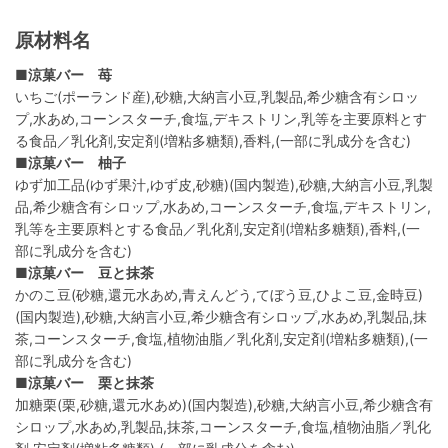
原材料名
■涼菓バー 苺
いちご(ポーランド産),砂糖,大納言小豆,乳製品,希少糖含有シロッ
プ,水あめ,コーンスターチ,食塩,デキストリン,乳等を主要原料とす
る食品／乳化剤,安定剤(増粘多糖類),香料,(一部に乳成分を含む)
■涼菓バー 柚子
ゆず加工品(ゆず果汁,ゆず皮,砂糖)(国内製造),砂糖,大納言小豆,乳製
品,希少糖含有シロップ,水あめ,コーンスターチ,食塩,デキストリン,
乳等を主要原料とする食品／乳化剤,安定剤(増粘多糖類),香料,(一
部に乳成分を含む)
■涼菓バー 豆と抹茶
かのこ豆(砂糖,還元水あめ,青えんどう,てぼう豆,ひよこ豆,金時豆)
(国内製造),砂糖,大納言小豆,希少糖含有シロップ,水あめ,乳製品,抹
茶,コーンスターチ,食塩,植物油脂／乳化剤,安定剤(増粘多糖類),(一
部に乳成分を含む)
■涼菓バー 栗と抹茶
加糖栗(栗,砂糖,還元水あめ)(国内製造),砂糖,大納言小豆,希少糖含有
シロップ,水あめ,乳製品,抹茶,コーンスターチ,食塩,植物油脂／乳化