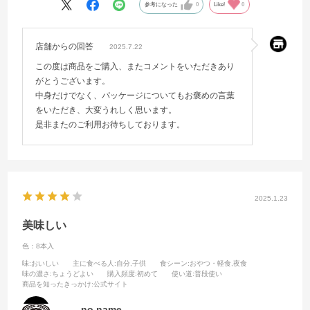
参考になった
0
Like!
0
店舗からの回答
2025.7.22
この度は商品をご購入、またコメントをいただきあり
がとうございます。
中身だけでなく、パッケージについてもお褒めの言葉
をいただき、大変うれしく思います。
是非またのご利用お待ちしております。
2025.1.23
美味しい
色：8本入
味
:おいしい
主に食べる人
:自分,子供
食シーン
:おやつ・軽食,夜食
味の濃さ
:ちょうどよい
購入頻度
:初めて
使い道
:普段使い
商品を知ったきっかけ
:公式サイト
no name