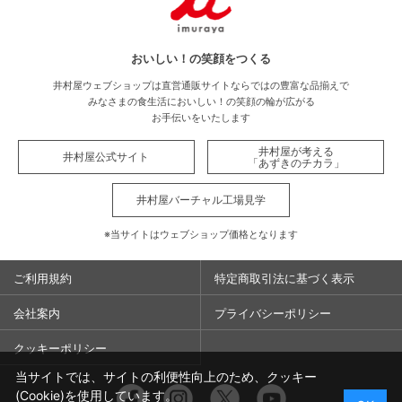
おいしい！の笑顔をつくる
井村屋ウェブショップは直営通販サイトならではの豊富な品揃えで
みなさまの食生活においしい！の笑顔の輪が広がる
お手伝いをいたします
井村屋が考える
井村屋公式サイト
「あずきのチカラ」
井村屋バーチャル工場見学
※当サイトはウェブショップ価格となります
ご利用規約
特定商取引法に基づく表示
会社案内
プライバシーポリシー
クッキーポリシー
当サイトでは、サイトの利便性向上のため、クッキー
Facebook
Instagram
Twitter
You
(Cookie)を使用しています。