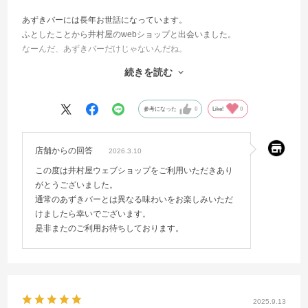
あずきバーには長年お世話になっています。
ふとしたことから井村屋のwebショップと出会いました。
なーんだ、あずきバーだけじゃないんだね。
なかでも気を引く涼菓バー。
続きを読む
井村屋直営京都店『和涼菓堂』で売られているのか。
京都は遠いなぁ。
いつもはスーパーのあずきバーだが
参考になった
0
Like!
0
どうしたって試したくなりました。
・・・・・試して良かった。。。
店舗からの回答
2026.3.10
この度は井村屋ウェブショップをご利用いただきあり
がとうございました。
通常のあずきバーとは異なる味わいをお楽しみいただ
けましたら幸いでございます。
是非またのご利用お待ちしております。
2025.9.13