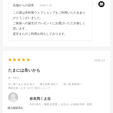
店舗からの回答
2026.7.15
この度は井村屋ウェブショップをご利用いただきあり
がとうございました。
ご家族への誕生日プレゼントにお選びいただき嬉しく
思います。
是非またのご利用お待ちしております。
2026.3.6
たまには良いかも
色：8本入
主に食べる人
:自分,友人
購入頻度
:初めて
使い道
:普段使い
商品を知ったきっかけ
:当ECショップ
奈良岡くま吉
年代:
60代
職業:
自営業
お住まいの地域:
中国・四国