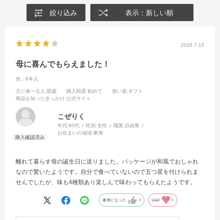
絞り込み
表示：新しい順
2026.7.15
母に喜んでもらえました！
色：8本入
主に食べる人
:親戚
購入頻度
:初めて
使い道
:ギフト
商品を知ったきっかけ
:公式サイト
こぜりく
年代:
60代
性別:
女性
職業:
自由業
お住まいの地域:
東海
離れて暮らす母の誕生日に送りました。パッケージが和風でおしゃれ
なので驚いたようです。自分で食べていないので五つ星を付けられま
せんでしたが、味も4種類あり楽しんで味わってもらえたようです。
参考になった
0
Like!
0