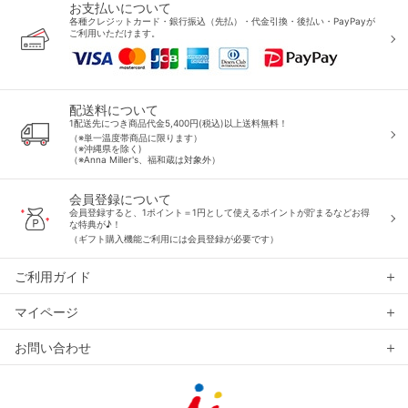
お支払いについて
各種クレジットカード・銀行振込（先払）・代金引換・後払い・PayPayが
ご利用いただけます。
配送料について
1配送先につき商品代金5,400円(税込)以上送料無料！
（※単一温度帯商品に限ります）
（※沖縄県を除く)
（※Anna Miller's、福和蔵は対象外）
会員登録について
会員登録すると、1ポイント＝1円として使えるポイントが貯まるなどお得
な特典が♪！
（ギフト購入機能ご利用には会員登録が必要です）
ご利用ガイド
マイページ
お問い合わせ