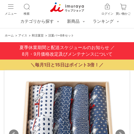
メニュー
検索
ログイン
買い物かご
カテゴリから探す
新商品
ランキング
ホーム
>
アイス
>
和涼菓堂
>
涼菓バー8本セット
夏季休業期間と配送スケジュールのお知らせ
／
8月・9月価格改定及びメンテナンスについて
＼毎月1日と15日はポイント3倍！／