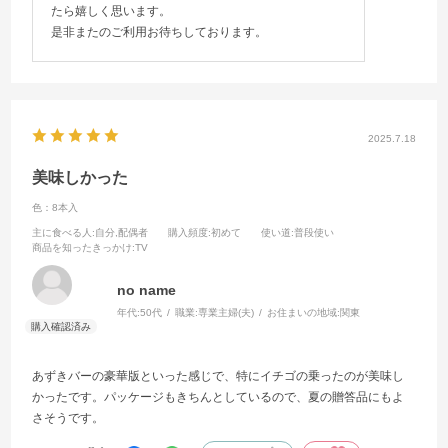
たら嬉しく思います。
是非またのご利用お待ちしております。
2025.7.18
美味しかった
色：8本入
主に食べる人
:自分,配偶者
購入頻度
:初めて
使い道
:普段使い
商品を知ったきっかけ
:TV
no name
年代:
50代
職業:
専業主婦(夫)
お住まいの地域:
関東
あずきバーの豪華版といった感じで、特にイチゴの乗ったのが美味し
かったです。パッケージもきちんとしているので、夏の贈答品にもよ
さそうです。