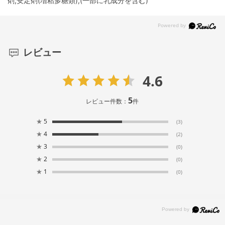
剤,安定剤(増粘多糖類),(一部に乳成分を含む)
レビュー
4.6
5
レビュー件数：
件
★
5
(3)
★
4
(2)
★
3
(0)
★
2
(0)
★
1
(0)