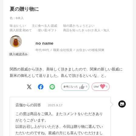
夏の贈り物に
色：8本入
味
:おいしい
主に食べる人
:親戚
味の濃さ
:ちょうどよい
購入頻度
:初めて
使い道
:ギフト
商品を知ったきっかけ
:友人・知人
no name
年代:
60代
職業:
会社役員
お住まいの地域:
関東
関西の親戚から頂き、美味しく頂きましたので、関東の新しい親戚に
新米の御礼として送りました。喜んで頂けるといいな、と。
参考になった
0
Like!
0
店舗からの回答
2025.9.17
この度は商品をご購入、またコメントをいただきあり
がとうございます。
以前お召し上がりいただき、今回は贈り物に選んでい
ただいたのですね。親戚の方にも喜んでいただけまし