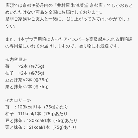
店頭では京都伊勢丹内の「井村屋 和涼菓堂 京都店」でしかおもと
めいただけない商品を全国にお届けしております。
是非ご家族やご友人と一緒に、召し上がってみてはいかがでしょ
うか。
また、1本ずつ専用箱に入ったアイスバーを高級感あふれる桐箱調
の専用箱にいれてお届けしますので、贈り物にも最適です。
≪内容量≫
苺 ×2本 (各75g)
柚子 ×2本 (各75g)
豆と抹茶×2本 (各75g)
栗と抹茶×2本 (各75g)
≪カロリー≫
苺 ：103kcal/1本（75g)あたり
柚子：111kcal/1本（75g)あたり
豆と抹茶：130kcal/1本（75g)あたり
栗と抹茶：121kcal/1本（75g)あたり