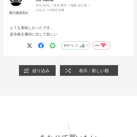
年代:
40代
性別:
男性
職業:
会社員
お住まいの地域:
近畿
とても美味しかったです。
是非株主優待に出して欲しい
参考になった
0
Like!
0
絞り込み
表示：新しい順