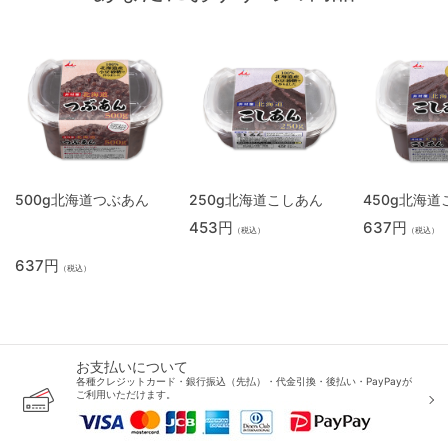
500g北海道つぶあん
250g北海道こしあん
450g北海
453円
637円
（税込）
（税込）
637円
（税込）
お支払いについて
各種クレジットカード・銀行振込（先払）・代金引換・後払い・PayPayが
ご利用いただけます。