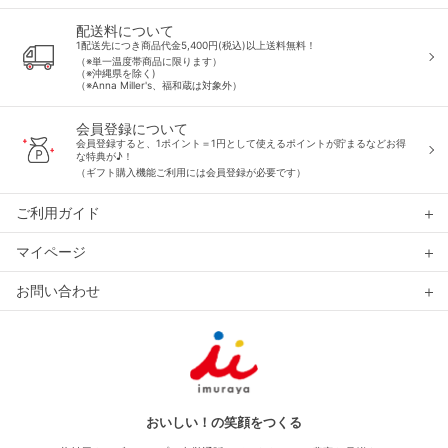
配送料について
1配送先につき商品代金5,400円(税込)以上送料無料！
（※単一温度帯商品に限ります）
（※沖縄県を除く)
（※Anna Miller's、福和蔵は対象外）
会員登録について
会員登録すると、1ポイント＝1円として使えるポイントが貯まるなどお得
な特典が♪！
（ギフト購入機能ご利用には会員登録が必要です）
ご利用ガイド
マイページ
お問い合わせ
おいしい！の笑顔をつくる