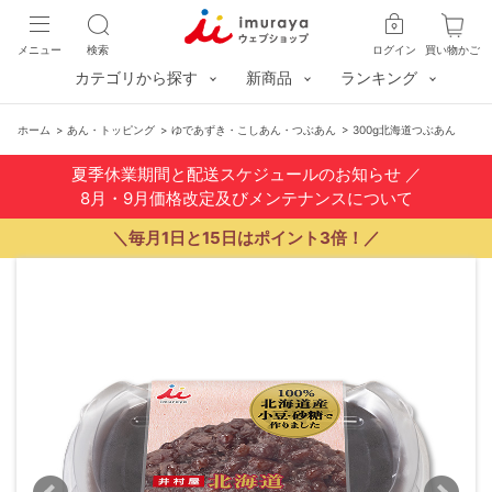
メニュー
検索
ログイン
買い物かご
カテゴリから探す
新商品
ランキング
ホーム
>
あん・トッピング
>
ゆであずき・こしあん・つぶあん
>
300g北海道つぶあん
夏季休業期間と配送スケジュールのお知らせ
／
8月・9月価格改定及びメンテナンスについて
＼毎月1日と15日はポイント3倍！／