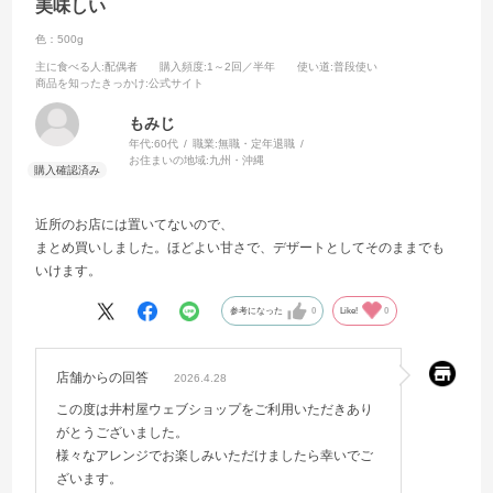
美味しい
色：500g
主に食べる人
:配偶者
購入頻度
:1～2回／半年
使い道
:普段使い
商品を知ったきっかけ
:公式サイト
もみじ
年代:
60代
職業:
無職・定年退職
お住まいの地域:
九州・沖縄
近所のお店には置いてないので、
まとめ買いしました。ほどよい甘さで、デザートとしてそのままでも
いけます。
参考になった
0
Like!
0
店舗からの回答
2026.4.28
この度は井村屋ウェブショップをご利用いただきあり
がとうございました。
様々なアレンジでお楽しみいただけましたら幸いでご
ざいます。