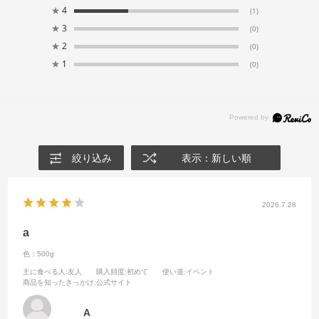
★
4
(1)
★
3
(0)
★
2
(0)
★
1
(0)
絞り込み
表示：新しい順
2026.7.28
a
色：500g
主に食べる人
:友人
購入頻度
:初めて
使い道
:イベント
商品を知ったきっかけ
:公式サイト
A