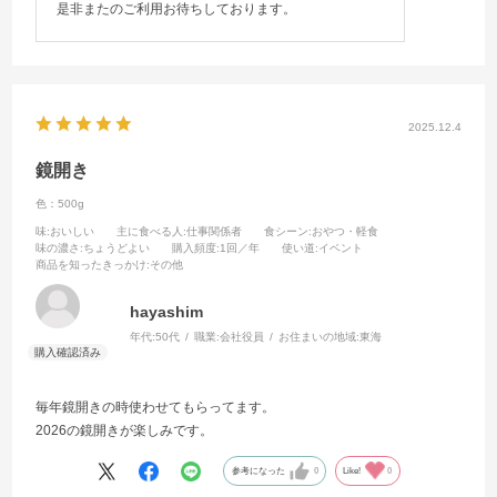
是非またのご利用お待ちしております。
2025.12.4
鏡開き
色：500g
味
:おいしい
主に食べる人
:仕事関係者
食シーン
:おやつ・軽食
味の濃さ
:ちょうどよい
購入頻度
:1回／年
使い道
:イベント
商品を知ったきっかけ
:その他
hayashim
年代:
50代
職業:
会社役員
お住まいの地域:
東海
毎年鏡開きの時使わせてもらってます。
2026の鏡開きが楽しみです。
参考になった
0
Like!
0