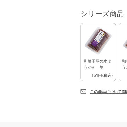
シリーズ商品
和菓子屋の水よ
和
うかん 煉
う
151円(税込)
この商品について問