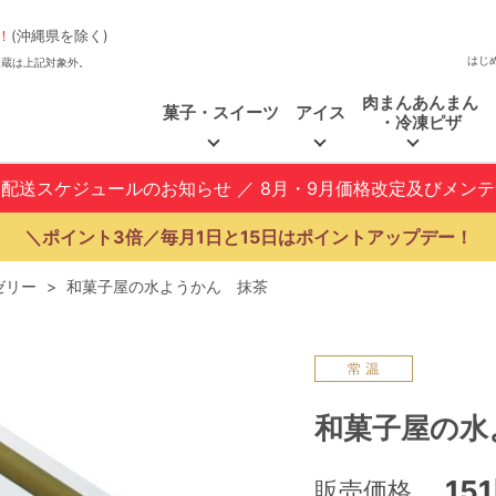
！
(沖縄県を除く)
はじ
、福和蔵は上記対象外。
肉まんあんまん
菓子・スイーツ
アイス
・冷凍ピザ
と配送スケジュールのお知らせ
／
8月・9月価格改定及びメン
＼ポイント3倍／毎月1日と15日はポイントアップデー！
ゼリー
>
和菓子屋の水ようかん 抹茶
和菓子屋の水
15
販売価格