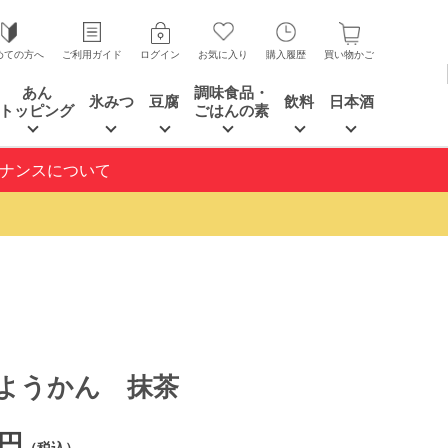
めての方へ
ご利用ガイド
ログイン
お気に入り
購入履歴
買い物かご
あん
調味食品・
氷みつ
豆腐
飲料
日本酒
トッピング
ごはんの素
テナンスについて
ようかん 抹茶
1円
（税込）