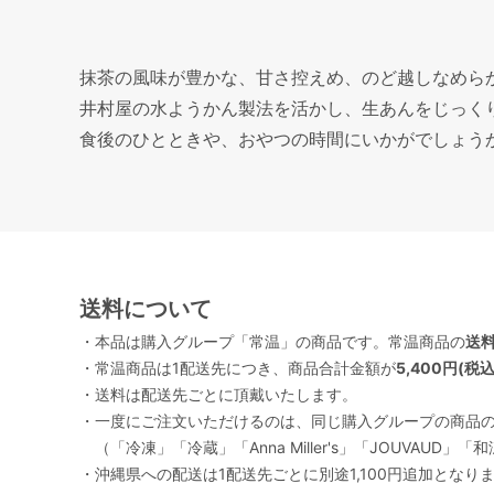
抹茶の風味が豊かな、甘さ控えめ、のど越しなめら
井村屋の水ようかん製法を活かし、生あんをじっく
食後のひとときや、おやつの時間にいかがでしょう
送料について
・本品は購入グループ「常温」の商品です。常温商品の
送料
・常温商品は1配送先につき、商品合計金額が
5,400円(税
・送料は配送先ごとに頂戴いたします。
・一度にご注文いただけるのは、同じ購入グループの商品
（「冷凍」「冷蔵」「Anna Miller's」「JOUVA
・沖縄県への配送は1配送先ごとに別途1,100円追加となり