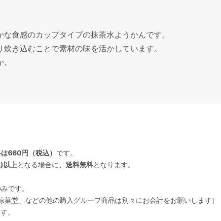
かな食感のカップタイプの抹茶水ようかんです。
り炊き込むことで素材の味を活かしています。
か。
は660円（税込）
です。
込)以上
となる場合に、
送料無料
となります。
のみです。
UD」「和涼菓堂」などの他の購入グループ商品は別々にお会計をお願いします）
ます。