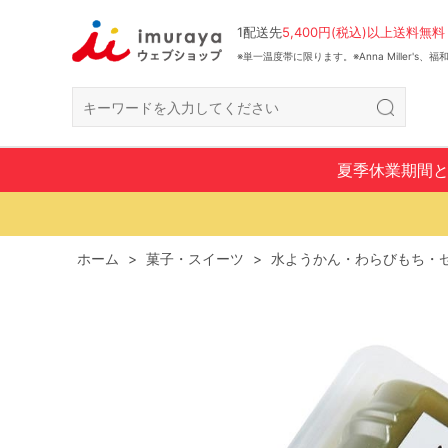
1配送先
5,400円(税込)以上送料無料
※単一温度帯に限ります。※Anna Miller's
夏季休業期間
ホーム
>
菓子・スイーツ
>
水ようかん・わらびもち・