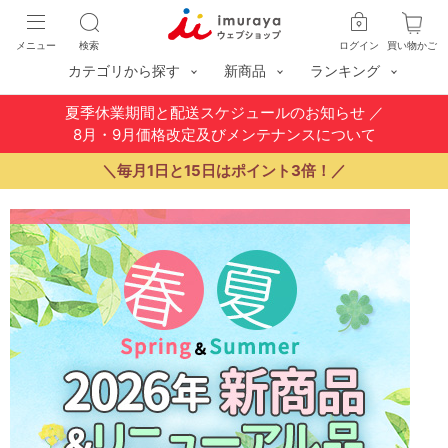
メニュー
検索
ログイン
買い物かご
カテゴリから探す
新商品
ランキング
夏季休業期間と配送スケジュールのお知らせ
／
8月・9月価格改定及びメンテナンスについて
＼毎月1日と15日はポイント3倍！／