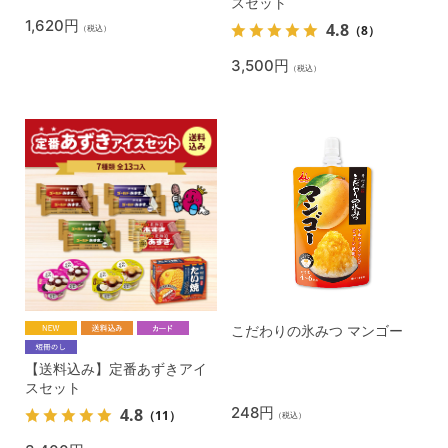
スセット
1,620円
4.8
（8）
（税込）
3,500円
（税込）
こだわりの氷みつ マンゴー
【送料込み】定番あずきアイ
スセット
248円
4.8
（11）
（税込）