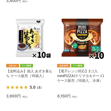
3,400円
（税込）
【送料込み】袋入 あずき葛も
【電子レンジ対応】2コ入
ち ケース販売（10袋入）
miniPIZZA(テリマヨ＆チーズ)
ケース販売（10袋入、冷凍）
5.0
（2）
3,900円
6,150円
（税込）
（税込）