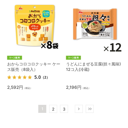
おからコロコロクッキー ケー
うどんにまぜる豆腐(担々風味)
ス販売（8袋入）
12コ入(冷蔵)
5.0
（2）
2,592円
2,196円
（税込）
（税込）
1
2
3