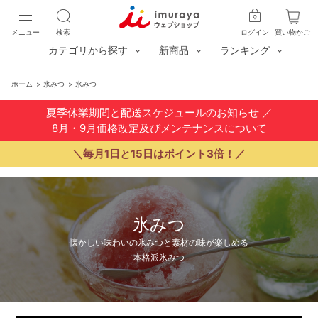
メニュー
検索
ログイン
買い物かご
カテゴリから探す
新商品
ランキング
ホーム
>
氷みつ
>
氷みつ
夏季休業期間と配送スケジュールのお知らせ
／
8月・9月価格改定及びメンテナンスについて
＼毎月1日と15日はポイント3倍！／
氷みつ
懐かしい味わいの氷みつと素材の味が楽しめる
本格派氷みつ