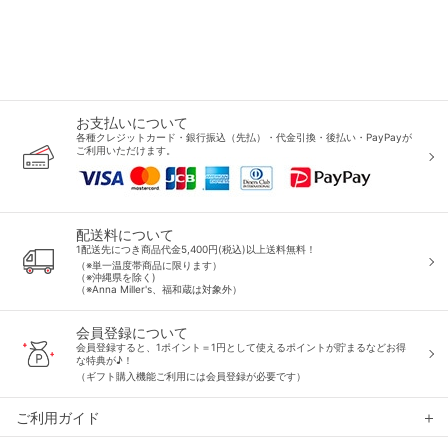
お支払いについて
各種クレジットカード・銀行振込（先払）・代金引換・後払い・PayPayが
ご利用いただけます。
配送料について
1配送先につき商品代金5,400円(税込)以上送料無料！
（※単一温度帯商品に限ります）
（※沖縄県を除く)
（※Anna Miller's、福和蔵は対象外）
会員登録について
会員登録すると、1ポイント＝1円として使えるポイントが貯まるなどお得
な特典が♪！
（ギフト購入機能ご利用には会員登録が必要です）
ご利用ガイド