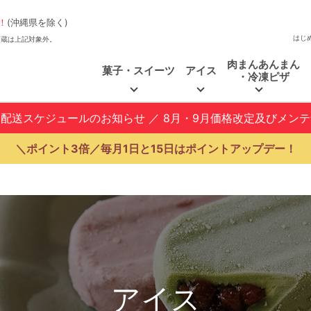
！
(沖縄県を除く)
はじ
、福和蔵は上記対象外。
肉まんあんまん
菓子・スイーツ
アイス
・冷凍ピザ
と配送スケジュールのお知らせ
／
8月・9月価格改定及びメン
＼ポイント3倍／毎月1日と15日はポイントアップデー！
アイス