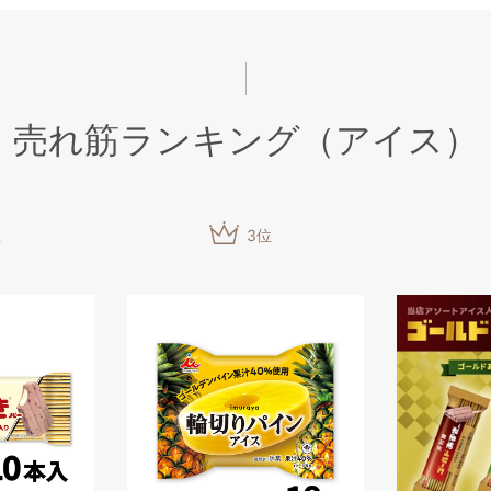
売れ筋ランキング（アイス）
位
3
位