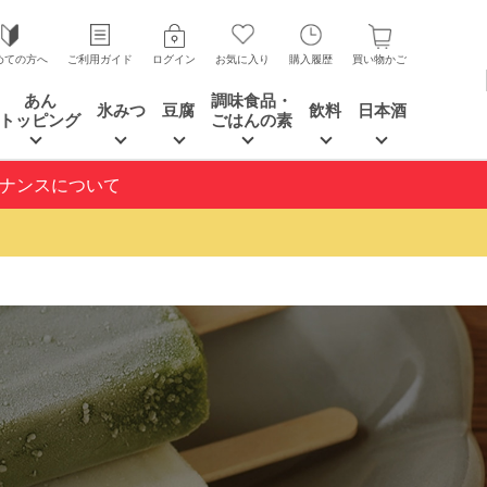
めての方へ
ご利用ガイド
ログイン
お気に入り
購入履歴
買い物かご
あん
調味食品・
氷みつ
豆腐
飲料
日本酒
トッピング
ごはんの素
テナンスについて