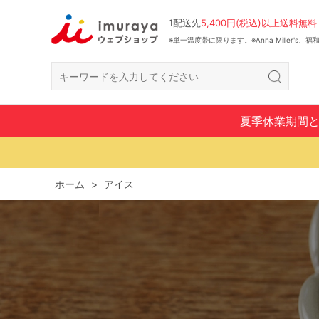
1配送先
5,400円(税込)以上送料無料
※単一温度帯に限ります。※Anna Miller's
夏季休業期間
ホーム
>
アイス