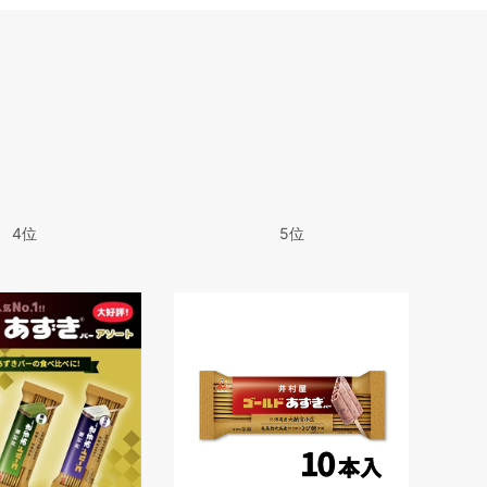
4
位
5
位