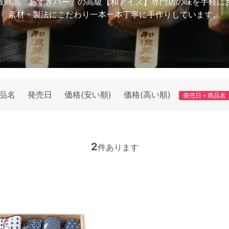
板商品「あずきバー」の高級【和アイス】専門店の味を手軽に
素材・製法にこだわり一本一本丁寧に手作りしています。
品名
発売日
価格(安い順)
価格(高い順)
発売日＋商品名
2
件あります