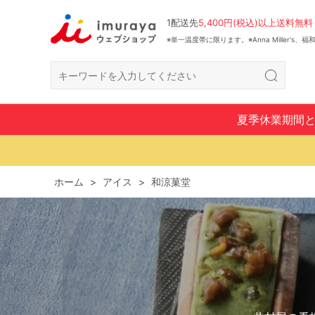
1配送先
5,400円(税込)以上送料無料
※単一温度帯に限ります。※Anna Miller's
夏季休業期間
ホーム
>
アイス
>
和涼菓堂