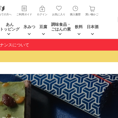
めての方へ
ご利用ガイド
ログイン
お気に入り
購入履歴
買い物かご
あん
調味食品・
氷みつ
豆腐
飲料
日本酒
トッピング
ごはんの素
テナンスについて