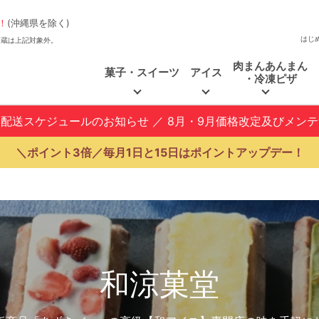
！
(沖縄県を除く)
はじ
、福和蔵は上記対象外。
肉まんあんまん
菓子・スイーツ
アイス
・冷凍ピザ
と配送スケジュールのお知らせ
／
8月・9月価格改定及びメン
＼ポイント3倍／毎月1日と15日はポイントアップデー！
和涼菓堂