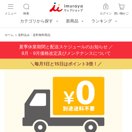
メニュー
検索
ログイン
買い物かご
カテゴリから探す
新商品
ランキング
ホーム
>
送料込み・送料無料商品
夏季休業期間と配送スケジュールのお知らせ
／
8月・9月価格改定及びメンテナンスについて
＼毎月1日と15日はポイント3倍！／