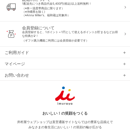
1配送先につき商品代金5,400円(税込)以上送料無料！
（※単一温度帯商品に限ります）
（※沖縄県を除く)
（※Anna Miller's、福和蔵は対象外）
会員登録について
会員登録すると、1ポイント＝1円として使えるポイントが貯まるなどお得
な特典が♪！
（ギフト購入機能ご利用には会員登録が必要です）
ご利用ガイド
マイページ
お問い合わせ
おいしい！の笑顔をつくる
井村屋ウェブショップは直営通販サイトならではの豊富な品揃えで
みなさまの食生活においしい！の笑顔の輪が広がる