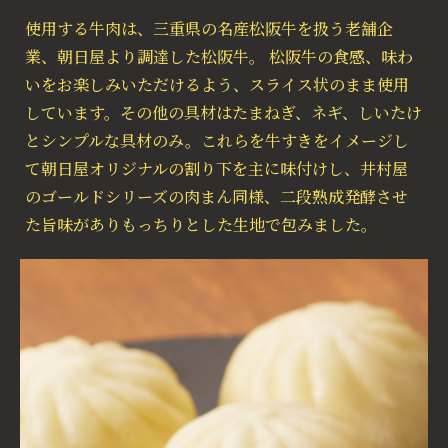
使用する牛肉は、三重県の名産松阪牛を扱う老舗企
業、朝日屋より調達した松阪牛。 松阪牛の食感、味わ
いをお楽しみいただけるよう、スライス状のまま使用
しています。その他の具材はたまねぎ、ネギ、しいたけ
とシンプルな具材のみ。これらを牛すきをイメージし
て朝日屋オリジナルの割り下を主に味付けし、井村屋
のゴールドシリーズの肉まん同様、二段熟成発酵させ
た旨味がありもっちりとした生地で包みました。