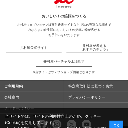
おいしい！の笑顔をつくる
井村屋ウェブショップは直営通販サイトならではの豊富な品揃えで
みなさまの食生活においしい！の笑顔の輪が広がる
お手伝いをいたします
井村屋が考える
井村屋公式サイト
「あずきのチカラ」
井村屋バーチャル工場見学
※当サイトはウェブショップ価格となります
ご利用規約
特定商取引法に基づく表示
会社案内
プライバシーポリシー
クッキーポリシー
当サイトでは、サイトの利便性向上のため、クッキー
Facebook
Instagram
Twitter
You
(Cookie)を使用しています。
OK