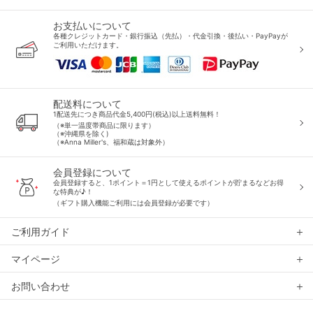
お支払いについて
各種クレジットカード・銀行振込（先払）・代金引換・後払い・PayPayが
ご利用いただけます。
配送料について
1配送先につき商品代金5,400円(税込)以上送料無料！
（※単一温度帯商品に限ります）
（※沖縄県を除く)
（※Anna Miller's、福和蔵は対象外）
会員登録について
会員登録すると、1ポイント＝1円として使えるポイントが貯まるなどお得
な特典が♪！
（ギフト購入機能ご利用には会員登録が必要です）
ご利用ガイド
マイページ
お問い合わせ