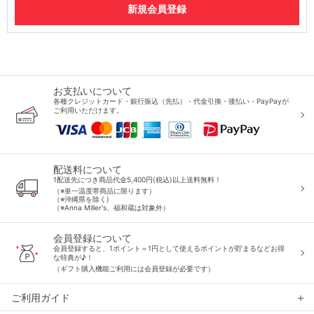
お支払いについて
各種クレジットカード・銀行振込（先払）・代金引換・後払い・PayPayが
ご利用いただけます。
配送料について
1配送先につき商品代金5,400円(税込)以上送料無料！
（※単一温度帯商品に限ります）
（※沖縄県を除く)
（※Anna Miller's、福和蔵は対象外）
会員登録について
会員登録すると、1ポイント＝1円として使えるポイントが貯まるなどお得
な特典が♪！
（ギフト購入機能ご利用には会員登録が必要です）
ご利用ガイド