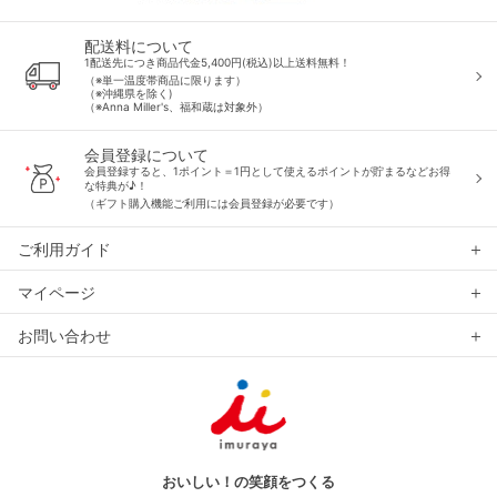
配送料について
1配送先につき商品代金5,400円(税込)以上送料無料！
（※単一温度帯商品に限ります）
（※沖縄県を除く)
（※Anna Miller's、福和蔵は対象外）
会員登録について
会員登録すると、1ポイント＝1円として使えるポイントが貯まるなどお得
な特典が♪！
（ギフト購入機能ご利用には会員登録が必要です）
ご利用ガイド
マイページ
お問い合わせ
おいしい！の笑顔をつくる