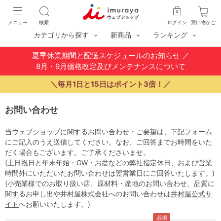
メニュー
検索
ログイン
買い物かご
カテゴリから探す
新商品
ランキング
夏季休業期間と配送スケジュールのお知らせ
／
8月・9月価格改定及びメンテナンスについて
＼毎月1日と15日はポイント3倍！／
お問い合わせ
当ウェブショップに関するお問い合わせ・ご要望は、下記フォーム
にご記入のうえ送信してください。なお、ご回答までお時間をいた
だく場合もございます。ご了承くださいませ。
(土日祝日と年末年始・GW・お盆などの弊社指定休日、および営業
時間外にいただいたお問い合わせは翌営業日にご回答いたします。)
(小売業様でのお取り扱い店、原材料・産地のお問い合わせ、品質に
関するお申し出や井村屋株式会社へのお問い合わせは
井村屋公式サ
イト
へお願いいたします。)