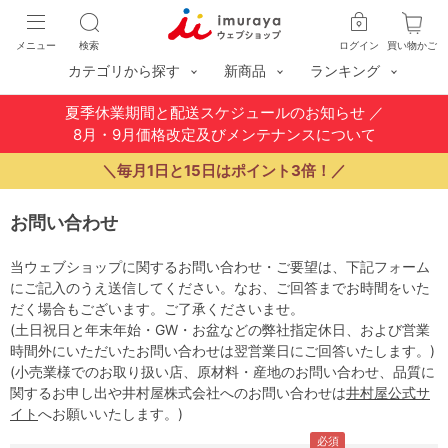
メニュー
検索
ログイン
買い物かご
カテゴリから探す
新商品
ランキング
夏季休業期間と配送スケジュールのお知らせ
／
8月・9月価格改定及びメンテナンスについて
＼毎月1日と15日はポイント3倍！／
お問い合わせ
当ウェブショップに関するお問い合わせ・ご要望は、下記フォーム
にご記入のうえ送信してください。なお、ご回答までお時間をいた
だく場合もございます。ご了承くださいませ。
(土日祝日と年末年始・GW・お盆などの弊社指定休日、および営業
時間外にいただいたお問い合わせは翌営業日にご回答いたします。)
(小売業様でのお取り扱い店、原材料・産地のお問い合わせ、品質に
関するお申し出や井村屋株式会社へのお問い合わせは
井村屋公式サ
イト
へお願いいたします。)