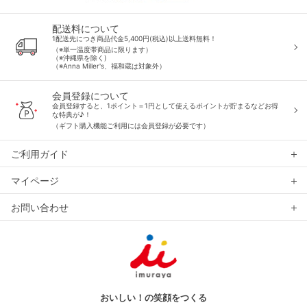
配送料について
1配送先につき商品代金5,400円(税込)以上送料無料！
（※単一温度帯商品に限ります）
（※沖縄県を除く)
（※Anna Miller's、福和蔵は対象外）
会員登録について
会員登録すると、1ポイント＝1円として使えるポイントが貯まるなどお得
な特典が♪！
（ギフト購入機能ご利用には会員登録が必要です）
ご利用ガイド
マイページ
お問い合わせ
おいしい！の笑顔をつくる